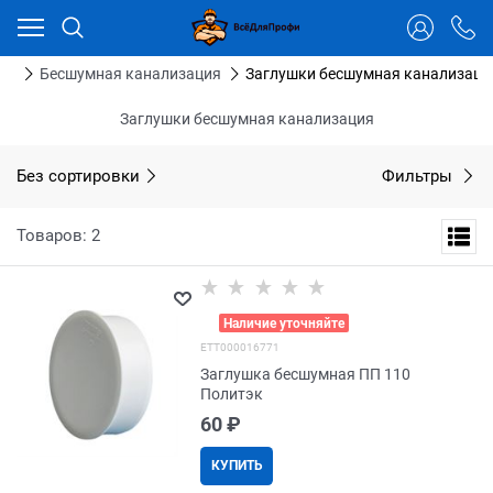
Ваш город - Тюмень,
угадали?
ДА
НЕТ
бы
Бесшумная канализация
Заглушки бесшумная канализаци
Заглушки бесшумная канализация
Без сортировки
Фильтры
Товаров: 2
>
Наличие уточняйте
EТТ000016771
Заглушка бесшумная ПП 110
Политэк
60
 ₽
КУПИТЬ