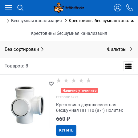
Ваш город - Тюмень,
угадали?
ДА
НЕТ
бы
Бесшумная канализация
Крестовины бесшумная канализа
Крестовины бесшумная канализация
Без сортировки
Фильтры
Товаров: 8
>
Наличие уточняйте
EТТ000016773
Крестовина двухплоскостная
бесшумная ПП 110 (87°) Политэк
660
 ₽
КУПИТЬ