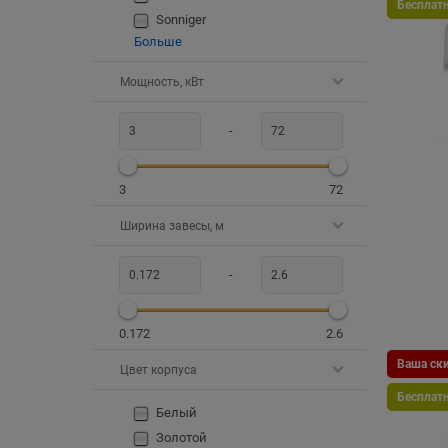
Бесплат
Sonniger
Больше
Мощность, кВт
-
3
72
Ширина завесы, м
-
0.172
2.6
Ваша ски
Цвет корпуса
Бесплат
Белый
Золотой