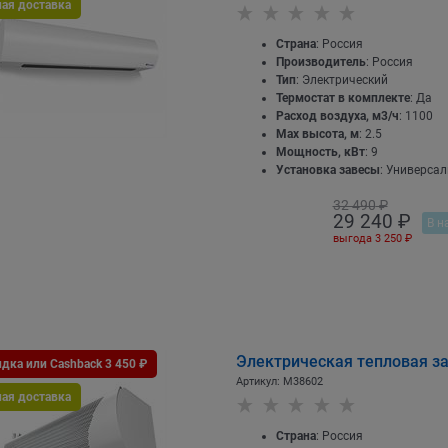
ная доставка
Страна
: Россия
Производитель
: Россия
Тип
: Электрический
Термостат в комплекте
: Да
Расход воздуха, м3/ч
: 1100
Max высота, м
: 2.5
Мощность, кВт
: 9
Установка завесы
: Универса
32 490
 ₽
29 240
 ₽
В н
выгода
3 250 ₽
Электрическая тепловая з
дка или Cashback 3 450 ₽
Артикул:
M38602
ная доставка
Страна
: Россия