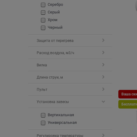
Серебро
Серый
Хром
Черный
Защита от перегрева
Расход воздуха, м3/ч
Вилка
Длина струи, м
Пульт
Ваша ски
Установка завесы
Бесплат
Вертикальная
Универсальная
Регулировка температуры