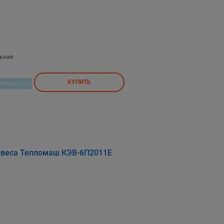
льная
КУПИТЬ
личии (11)
авеса Тепломаш КЭВ-6П2011Е