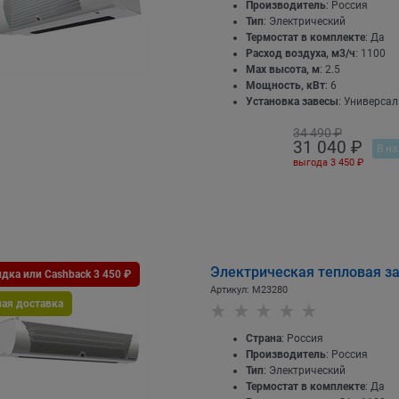
Производитель
: Россия
Тип
: Электрический
Термостат в комплекте
: Да
Расход воздуха, м3/ч
: 1100
Max высота, м
: 2.5
Мощность, кВт
: 6
Установка завесы
: Универса
34 490
 ₽
31 040
 ₽
В на
выгода
3 450 ₽
Электрическая тепловая з
дка или Cashback 3 450 ₽
Артикул:
M23280
ная доставка
Страна
: Россия
Производитель
: Россия
Тип
: Электрический
Термостат в комплекте
: Да