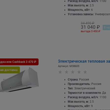
Расход воздуха, м3/ч
: 1100
Max высота, м
: 2.5
Мощность, кВт
: 6
Установка завесы
: Универса
34 490
 ₽
31 040
 ₽
В на
выгода
3 450 ₽
Электрическая тепловая з
дка или Cashback 3 470 ₽
Артикул:
M38603
ная доставка
Страна
: Россия
Производитель
: Россия
Тип
: Электрический
Термостат в комплекте
: Да
Расход воздуха, м3/ч
: 1100
Max высота, м
: 2.5
Мощность, кВт
: 9