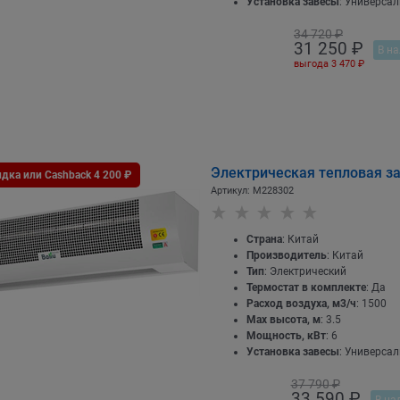
Установка завесы
: Универса
34 720
 ₽
31 250
 ₽
В на
выгода
3 470 ₽
Электрическая тепловая за
дка или Cashback 4 200 ₽
Артикул:
M228302
Страна
: Китай
Производитель
: Китай
Тип
: Электрический
Термостат в комплекте
: Да
Расход воздуха, м3/ч
: 1500
Max высота, м
: 3.5
Мощность, кВт
: 6
Установка завесы
: Универса
37 790
 ₽
33 590
 ₽
В на