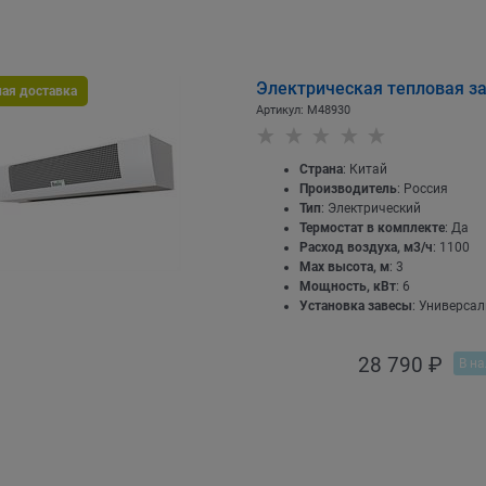
Электрическая тепловая за
ная доставка
Артикул:
M48930
Страна
: Китай
Производитель
: Россия
Тип
: Электрический
Термостат в комплекте
: Да
Расход воздуха, м3/ч
: 1100
Max высота, м
: 3
Мощность, кВт
: 6
Установка завесы
: Универса
28 790
 ₽
В на