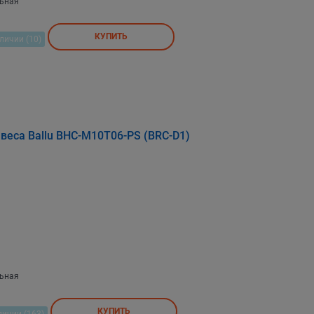
льная
КУПИТЬ
личии (10)
веса Ballu BHC-M10T06-PS (BRC-D1)
льная
КУПИТЬ
личии (163)