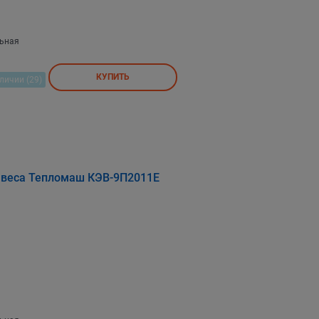
льная
КУПИТЬ
личии (29)
авеса Тепломаш КЭВ-9П2011Е