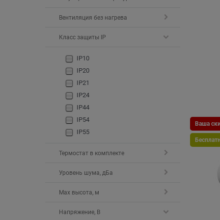
Вентиляция без нагрева
Класс защиты IP
IP10
IP20
IP21
IP24
IP44
IP54
Ваша ски
IP55
Бесплат
Термостат в комплекте
Уровень шума, дБа
Max высота, м
Напряжение, В