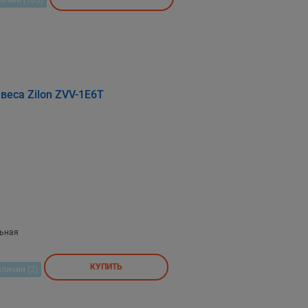
веса Zilon ZVV-1Е6T
льная
КУПИТЬ
аличии (2)