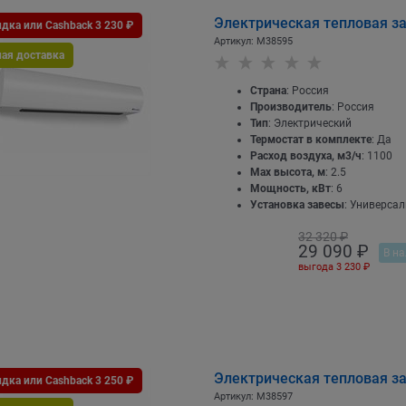
Электрическая тепловая з
дка или Cashback 3 230 ₽
Артикул:
M38595
ная доставка
Страна
: Россия
Производитель
: Россия
Тип
: Электрический
Термостат в комплекте
: Да
Расход воздуха, м3/ч
: 1100
Max высота, м
: 2.5
Мощность, кВт
: 6
Установка завесы
: Универса
32 320
 ₽
29 090
 ₽
В на
выгода
3 230 ₽
Электрическая тепловая з
дка или Cashback 3 250 ₽
Артикул:
M38597