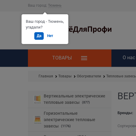
Ваш город:
Тюмень
Ваш город - Тюмень,
угадали?
Да
Нет
О нас
ТОВАРЫ
Главная
Товары
Обогреватели
Тепловые завес
ВЕР
Найдено товаров:
Вертикальные электрические
тепловые завесы
(877)
Бренды:
Горизонтальные
электрические тепловые
завесы
Сортировк
(1176)