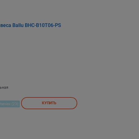
веса Ballu BHC-B10T06-PS
льная
КУПИТЬ
личии (23)