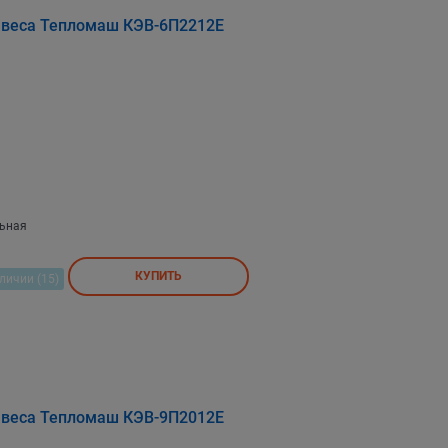
авеса Тепломаш КЭВ-6П2212Е
льная
КУПИТЬ
личии (15)
авеса Тепломаш КЭВ-9П2012Е