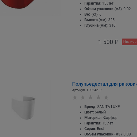
Гарантия
: 15 Лет
Объем упаковки (м3)
: 0.02
Вес (кг)
: 6
Высота (мм)
: 325
Глубина (мм)
: 310
1 500
 ₽
Наличи
Полупьедестал для ракови
Артикул:
T0024219
Бренд
: SANITA LUXE
Цвет
: белый
Материал
: Фарфор
Гарантия
: 15 лет
Серия
: Best
Объем упаковки (м3)
: 0.08