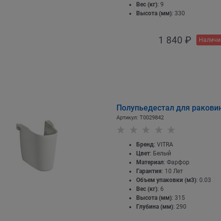
Вес (кг)
: 9
Высота (мм)
: 330
1 840
 ₽
Наличи
Полупьедестал для ракови
Артикул:
T0029842
Бренд
: VITRA
Цвет
: Белый
Материал
: Фарфор
Гарантия
: 10 Лет
Объем упаковки (м3)
: 0.03
Вес (кг)
: 6
Высота (мм)
: 315
Глубина (мм)
: 290