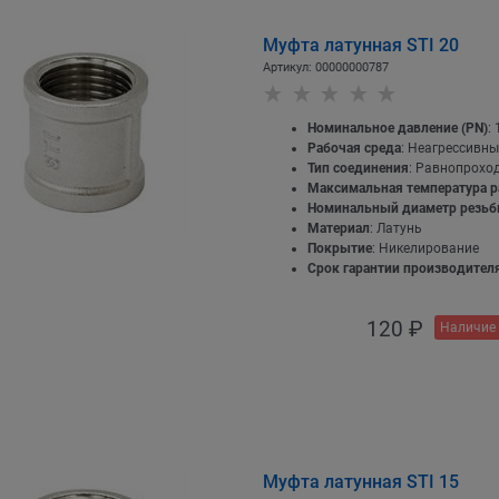
Муфта латунная STI 20
Артикул:
00000000787
Номинальное давление (PN)
: 
Рабочая среда
: Неагрессивны
Тип соединения
: Равнопрохо
Максимальная температура р
Номинальный диаметр резь
Материал
: Латунь
Покрытие
: Никелирование
Срок гарантии производителя
120
 ₽
Наличие 
Муфта латунная STI 15