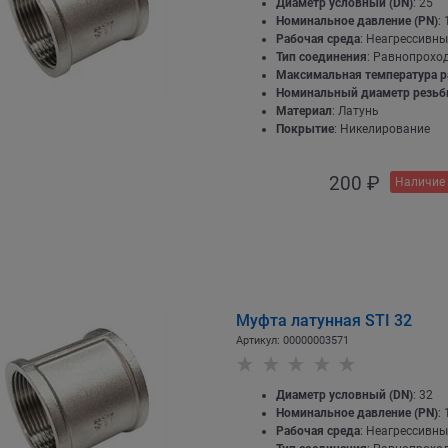
Диаметр условный (DN)
: 25
Номинальное давление (PN)
: 
Рабочая среда
: Неагрессивны
Тип соединения
: Равнопрохо
Максимальная температура р
Номинальный диаметр резь
Материал
: Латунь
Покрытие
: Никелирование
200
 ₽
Наличие 
Муфта латунная STI 32
Артикул:
00000003571
Диаметр условный (DN)
: 32
Номинальное давление (PN)
: 
Рабочая среда
: Неагрессивны