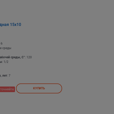
дная 15х10
16
е среды
абочей среды, С°
: 120
бы
: 1/2
, лет
: 7
КУПИТЬ
уточняйте