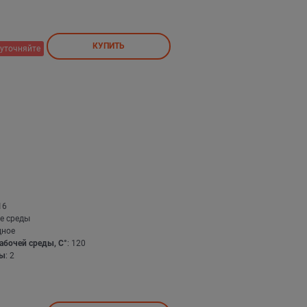
КУПИТЬ
уточняйте
16
е среды
дное
абочей среды, С°
: 120
бы
: 2