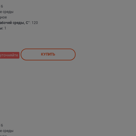
16
е среды
дное
абочей среды, С°
: 120
бы
: 1
КУПИТЬ
уточняйте
16
е среды