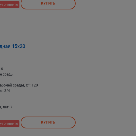
КУПИТЬ
уточняйте
дная 15х20
16
е среды
абочей среды, С°
: 120
бы
: 3/4
, лет
: 7
КУПИТЬ
уточняйте