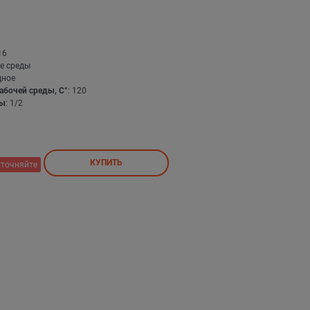
16
е среды
дное
абочей среды, С°
: 120
бы
: 1/2
КУПИТЬ
уточняйте