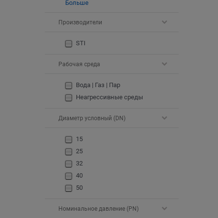
Больше
Производители
STI
Рабочая среда
Вода | Газ | Пар
Неагрессивные среды
Диаметр условный (DN)
15
25
32
40
50
Номинальное давление (PN)