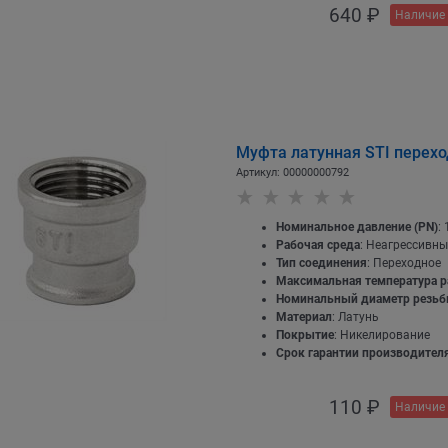
640
 ₽
Наличие 
Муфта латунная STI перехо
Артикул:
00000000792
Номинальное давление (PN)
: 
Рабочая среда
: Неагрессивны
Тип соединения
: Переходное
Максимальная температура р
Номинальный диаметр резь
Материал
: Латунь
Покрытие
: Никелирование
Срок гарантии производителя
110
 ₽
Наличие 