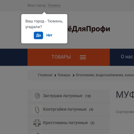
Ваш город:
Тюмень
Ваш город - Тюмень,
угадали?
Да
Нет
О нас
ТОВАРЫ
Главная
Товары
Отопление, водоснабжение, кана
МУФ
Найдено товаров:
Заглушки латунные
(18)
Контргайки латунные
(4)
Сортировк
Крестовины латунные
(2)