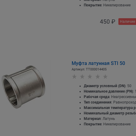
Покрытие
: Никелирование
450
 ₽
Наличие 
Муфта латунная STI 50
Артикул:
ТТ000014405
Диаметр условный (DN)
: 50
Номинальное давление (PN)
: 
Рабочая среда
: Неагрессивны
Тип соединения
: Равнопрохо
Максимальная температура р
Номинальный диаметр резь
Материал
: Латунь
Покрытие
: Никелирование