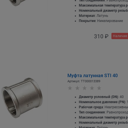
Тип соединения
: Равнопрохо
Максимальная температура р
Номинальный диаметр резь
Материал
: Латунь
Покрытие
: Никелирование
310
 ₽
Наличие 
Муфта латунная STI 40
Артикул:
ТТ000013389
Диаметр условный (DN)
: 40
Номинальное давление (PN)
: 
Рабочая среда
: Неагрессивны
Тип соединения
: Равнопрохо
Максимальная температура р
Номинальный диаметр резь
Материал
: Латунь