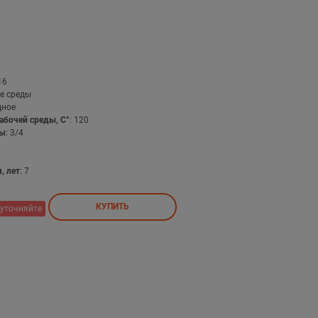
16
е среды
дное
абочей среды, С°
: 120
бы
: 3/4
, лет
: 7
КУПИТЬ
уточняйте