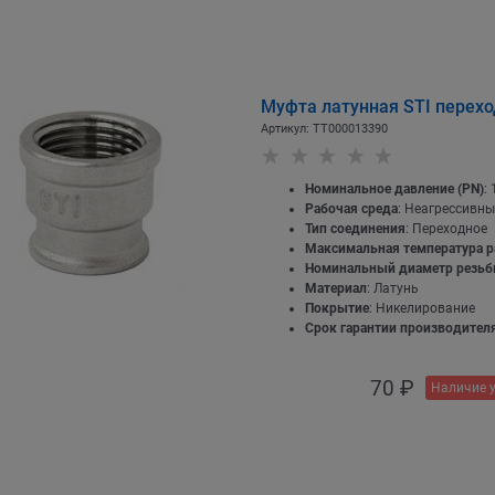
Муфта латунная STI перехо
Артикул:
ТТ000013390
Номинальное давление (PN)
: 
Рабочая среда
: Неагрессивны
Тип соединения
: Переходное
Максимальная температура р
Номинальный диаметр резь
Материал
: Латунь
Покрытие
: Никелирование
Срок гарантии производителя
70
 ₽
Наличие 