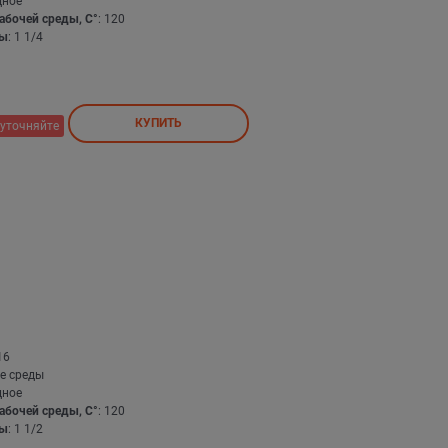
дное
абочей среды, С°
: 120
бы
: 1 1/4
КУПИТЬ
уточняйте
16
е среды
дное
абочей среды, С°
: 120
бы
: 1 1/2