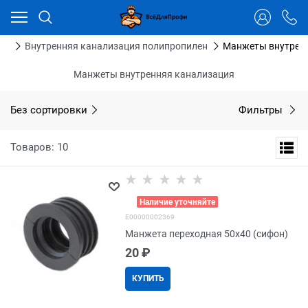
Ваш город - Тюмень,
угадали?
ДА
НЕТ
бы
Внутренняя канализация полипропилен
Манжеты внутрен
Манжеты внутренняя канализация
Без сортировки
Фильтры
Товаров: 10
>
Наличие уточняйте
E00000002369
Манжета переходная 50х40 (сифон)
20
 ₽
КУПИТЬ