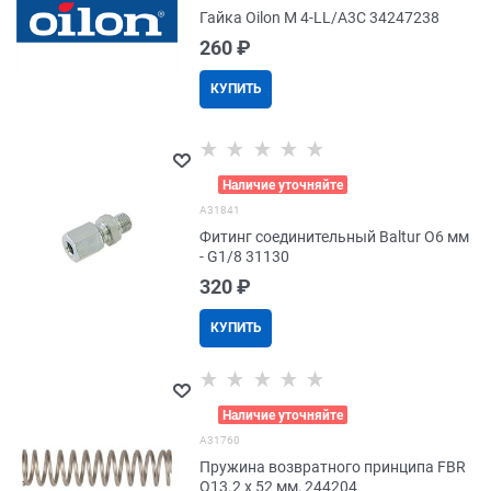
Гайка Oilon M 4-LL/A3C 34247238
260
 ₽
КУПИТЬ
>
Наличие уточняйте
A31841
Фитинг соединительный Baltur O6 мм
- G1/8 31130
320
 ₽
КУПИТЬ
>
Наличие уточняйте
A31760
Пружина возвратного принципа FBR
O13.2 x 52 мм, 244204