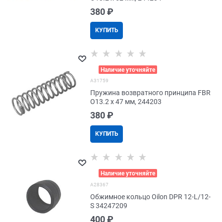
380
 ₽
КУПИТЬ
>
Наличие уточняйте
A31759
Пружина возвратного принципа FBR
O13.2 x 47 мм, 244203
380
 ₽
КУПИТЬ
>
Наличие уточняйте
A28367
Обжимное кольцо Oilon DPR 12-L/12-
S 34247209
400
 ₽