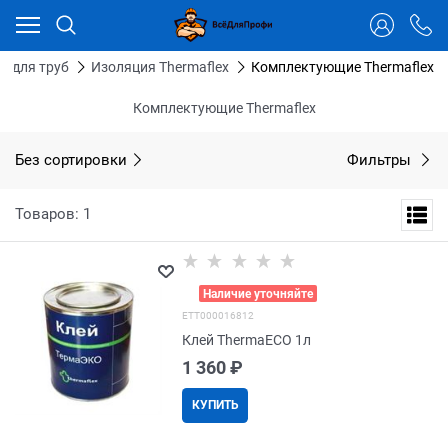
Ваш город - Тюмень,
угадали?
ДА
НЕТ
ь для труб
Изоляция Thermaflex
Комплектующие Thermaflex
Комплектующие Thermaflex
Без сортировки
Фильтры
Товаров: 1
>
Наличие уточняйте
EТТ000016812
Клей ThermaECO 1л
1 360
 ₽
КУПИТЬ