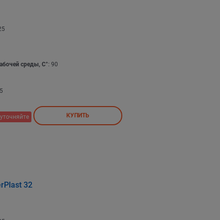
25
абочей среды, С°
: 90
5
КУПИТЬ
уточняйте
Plast 32