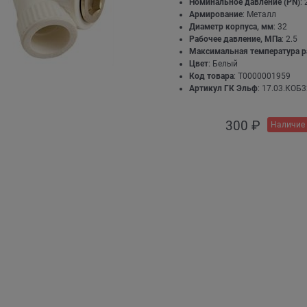
Номинальное давление (PN)
: 
Армирование
: Металл
Диаметр корпуса, мм
: 32
Рабочее давление, МПа
: 2.5
Максимальная температура р
Цвет
: Белый
Код товара
: Т0000001959
Артикул ГК Эльф
: 17.03.КОБ3
300
 ₽
Наличие 