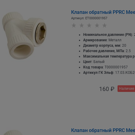
Клапан обратный PPRC Meer
Артикул:
EТ0000001957
Номинальное давление (PN)
: 
Армирование
: Металл
Диаметр корпуса, мм
: 20
Рабочее давление, МПа
: 2.5
Максимальная температура р
Цвет
: Белый
Код товара
: Т0000001957
Артикул ГК Эльф
: 17.03.КОБ2
160
 ₽
Наличие 
Клапан обратный PPRC Meer