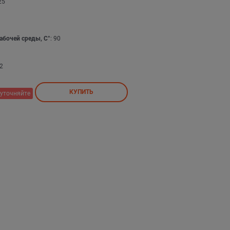
25
абочей среды, С°
: 90
2
КУПИТЬ
уточняйте