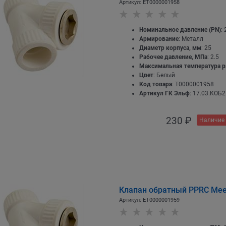
Артикул:
EТ0000001958
Номинальное давление (PN)
: 
Армирование
: Металл
Диаметр корпуса, мм
: 25
Рабочее давление, МПа
: 2.5
Максимальная температура р
Цвет
: Белый
Код товара
: Т0000001958
Артикул ГК Эльф
: 17.03.КОБ2
230
 ₽
Наличие 
Клапан обратный PPRC Meer
Артикул:
EТ0000001959