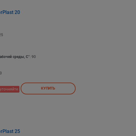
Plast 20
25
абочей среды, С°
: 90
0
КУПИТЬ
уточняйте
Plast 25