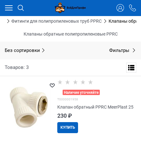
Ваш город - Тюмень,
угадали?
ДА
НЕТ
RC
Фитинги для полипропиленовых труб PPRC
Клапаны обрат
Клапаны обратные полипропиленовые PPRC
Без сортировки
Фильтры
Товаров: 3
>
Наличие уточняйте
Т0000001958
Клапан обратный PPRC MeerPlast 25
230
 ₽
КУПИТЬ