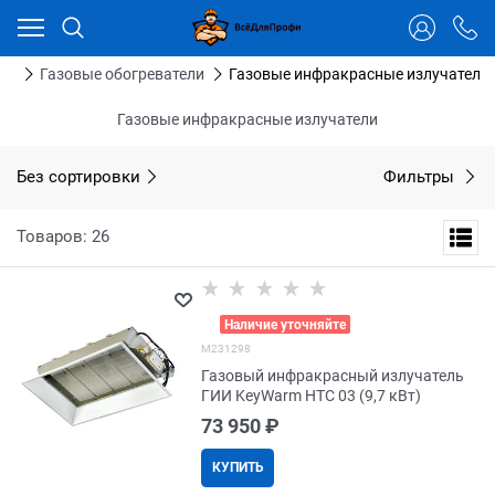
Ваш город - Тюмень,
угадали?
ДА
НЕТ
ли
Газовые обогреватели
Газовые инфракрасные излучатели
Газовые инфракрасные излучатели
Без сортировки
Фильтры
Товаров: 26
>
Наличие уточняйте
M231298
Газовый инфракрасный излучатель
ГИИ KeyWarm HTC 03 (9,7 кВт)
73 950
 ₽
КУПИТЬ