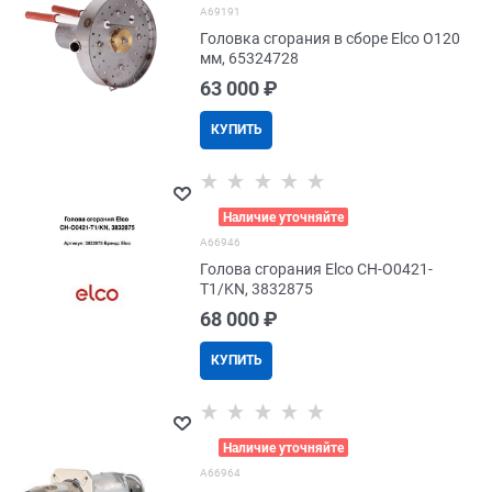
A69191
Головка сгорания в сборе Elco O120
мм, 65324728
63 000
 ₽
КУПИТЬ
>
Наличие уточняйте
A66946
Голова сгорания Elco CH-O0421-
T1/KN, 3832875
68 000
 ₽
КУПИТЬ
>
Наличие уточняйте
A66964