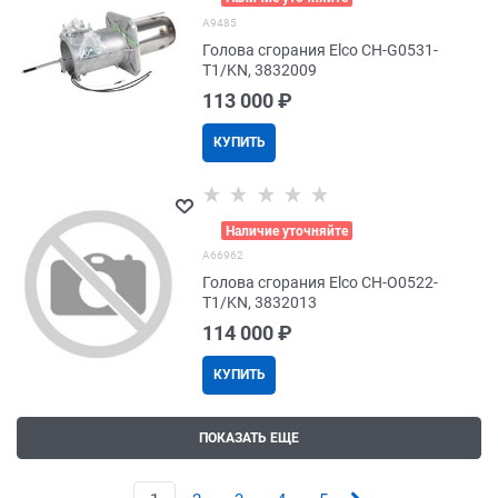
A9485
Голова сгорания Elco CH-G0531-
T1/KN, 3832009
113 000
 ₽
КУПИТЬ
>
Наличие уточняйте
A66962
Голова сгорания Elco CH-O0522-
T1/KN, 3832013
114 000
 ₽
КУПИТЬ
ПОКАЗАТЬ ЕЩЕ