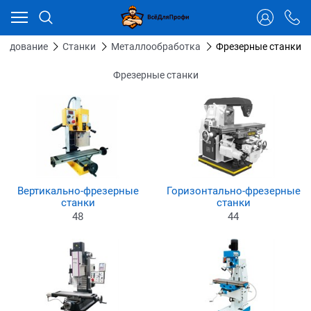
Ваш город - Тюмень,
угадали?
ДА
НЕТ
орудование
Станки
Металлообработка
Фрезерные станки
Фрезерные станки
Вертикально-фрезерные
Горизонтально-фрезерные
станки
станки
48
44