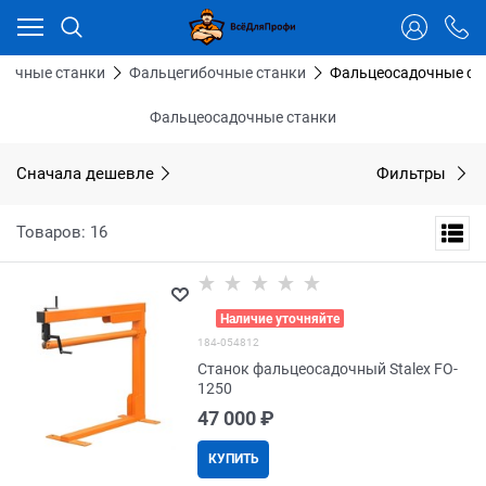
Ваш город - Тюмень,
угадали?
ДА
НЕТ
бочные станки
Фальцегибочные станки
Фальцеосадочные ст
Фальцеосадочные станки
Сначала дешевле
Фильтры
Товаров: 16
>
Наличие уточняйте
184-054812
Станок фальцеосадочный Stalex FO-
1250
47 000
 ₽
КУПИТЬ