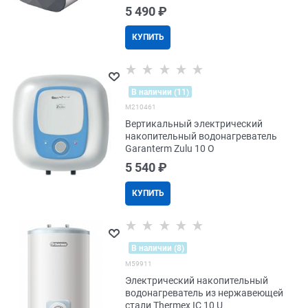
5 490
 ₽
КУПИТЬ
В наличии (11)
M210461
Вертикальный электрический
накопительный водонагреватель
Garanterm Zulu 10 O
5 540
 ₽
КУПИТЬ
В наличии (8)
M59911
Электрический накопительный
водонагреватель из нержавеющей
стали Thermex IC 10 U