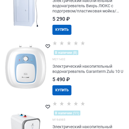
Электрический накопительный
водонагреватель Вихрь ЛЮКС с
подогревом/пластиковая мойка/
цвет белый
5 290
 ₽
КУПИТЬ
В наличии (8)
M211432
Электрический накопительный
водонагреватель Garanterm Zulu 10 U
5 490
 ₽
КУПИТЬ
В наличии (11)
M194985
Электрический накопительный