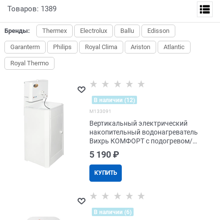
Товаров: 1389
Бренды:
Thermex
Electrolux
Ballu
Edisson
Garanterm
Philips
Royal Clima
Ariston
Atlantic
Royal Thermo
В наличии (12)
M133091
Вертикальный электрический
накопительный водонагреватель
Вихрь КОМФОРТ с подогревом/
пластиковая мойка/цвет белый
5 190
 ₽
КУПИТЬ
В наличии (6)