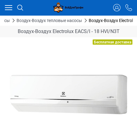
Ваш город - Тюмень,
угадали?
ДА
НЕТ
асосы
Воздух-Воздух тепловые насосы
Воздух-Воздух Electrolu
Воздух-Воздух Electrolux EACS/I - 18 HVI/N3T
Бесплатная доставка