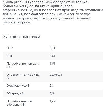
с инверторным управлением обладают не только
большей, чем у обычных кондиционеров
эффективностью, но и позволяют производить отопление
помещения, получая тепло при низкой температуре
воздуха снаружи, затрачивая существенно меньше
электроэнергии.
Характеристики
COP
3,74
EER
3,51
Потребление при охл.,
1,51
кВт
Электропитание В/Гц/
220/50/1
Ф
Охлаждение,кВт
5,3
Обогрев, кВт
5,5
Потребление при
1,47
обогреве, кВт