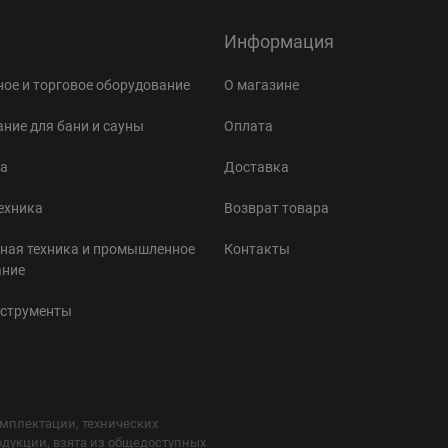
Информация
ое и торговое оборудование
О магазине
ние для бани и сауны
Оплата
а
Доставка
ехника
Возврат товара
ная техника и промышленное
Контакты
ание
нструменты
мплектации, технических
одукции, взята из общедоступных