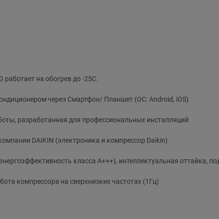
 работает на обогрев до -25C.
ондиционером через Смартфон/ Планшет (ОС: Android, iOS)
оты, разработанная для профессиональных инсталляций
омпании DAIKIN (электроника и компрессор Daikin)
ергоэффективность класса A+++), интеллектуальная оттайка, по
абота компрессора на сверхнизких частотах (1Гц)