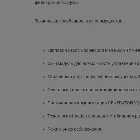
фильтрации воздуха.
Технические особенности и преимущества:
Тепловой насос CooperHunter CH-S09FTXN-NG
Wi-Fi модуль для возможности управления к
Модельный ряд с повышенным ресурсом раб
Технология инверторных кондиционеров от к
Премиальная комплектация GENERATON V (эн
Технология I-Action плавная и стабильная р
Режим энергосбережения