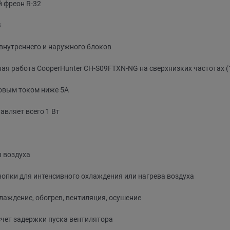
 фреон R-32
В
 внутреннего и наружного блоков
ьная работа CooperHunter CH-S09FTXN-NG на сверхнизких частотах (
ковым током ниже 5А
авляет всего 1 Вт
 воздуха
опки для интенсивного охлаждения или нагрева воздуха
аждение, обогрев, вентиляция, осушение
чет задержки пуска вентилятора