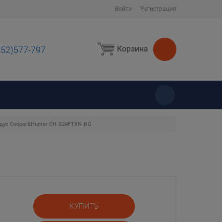
Войти
Регистрация
Корзина
452)577-797
ы
дух Cooper&Hunter CH-S24FTXN-NG
КУПИТЬ