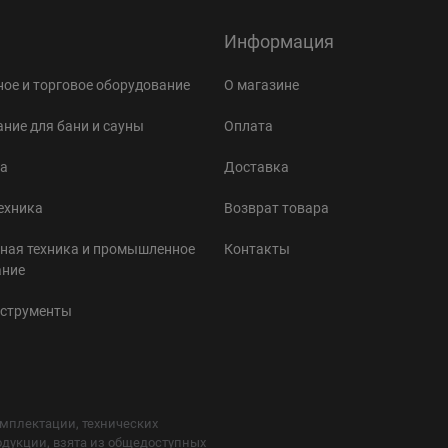
Информация
ое и торговое оборудование
О магазине
ние для бани и сауны
Оплата
а
Доставка
ехника
Возврат товара
ная техника и промышленное
Контакты
ание
нструменты
мплектации, технических
одукции, взята из общедоступных