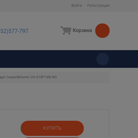
Войти
Регистрация
Корзина
452)577-797
ы
дух Cooper&Hunter CH-S18FTXN-NG
КУПИТЬ