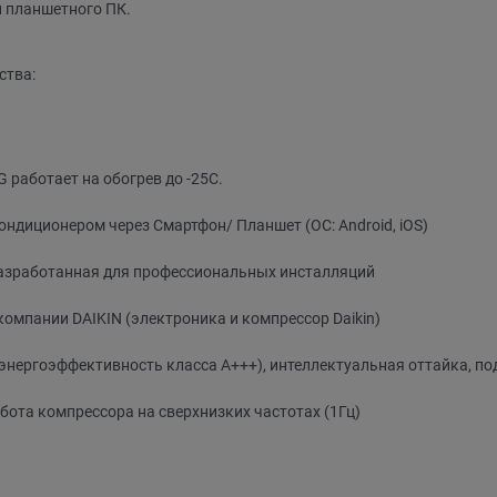
 планшетного ПК.
ства:
 работает на обогрев до -25C.
ондиционером через Смартфон/ Планшет (ОС: Android, iOS)
азработанная для профессиональных инсталляций
омпании DAIKIN (электроника и компрессор Daikin)
ергоэффективность класса A+++), интеллектуальная оттайка, по
абота компрессора на сверхнизких частотах (1Гц)