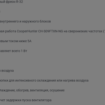
ный фреон R-32
В
 внутреннего и наружного блоков
ьная работа CooperHunter CH-S09FTXN-NG на сверхнизких частотах (
ковым током ниже 5А
авляет всего 1 Вт
 воздуха
опки для интенсивного охлаждения или нагрева воздуха
аждение, обогрев, вентиляция, осушение
чет задержки пуска вентилятора