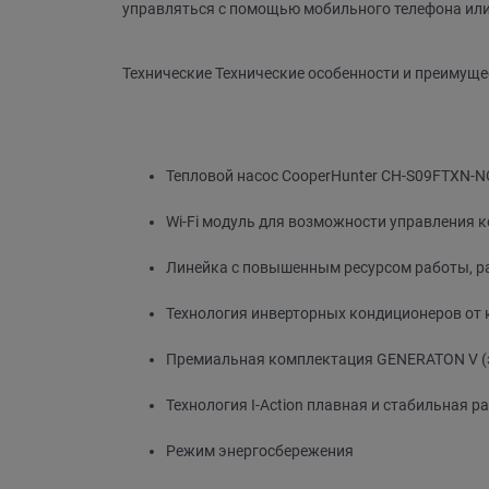
управляться с помощью мобильного телефона или
Технические Технические особенности и преимуще
Тепловой насос CooperHunter CH-S09FTXN-NG
Wi-Fi модуль для возможности управления к
Линейка с повышенным ресурсом работы, р
Технология инверторных кондиционеров от к
Премиальная комплектация GENERATON V (эн
Технология I-Action плавная и стабильная р
Режим энергосбережения