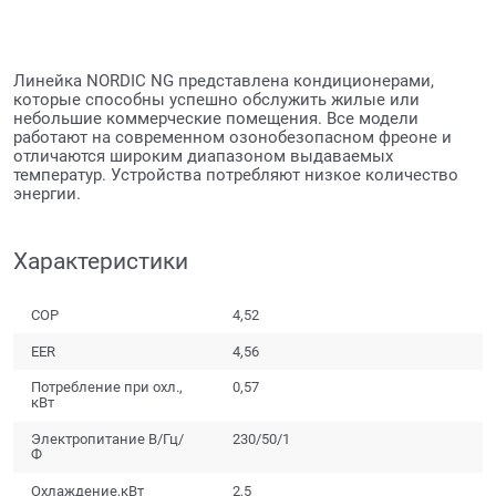
Линейка NORDIC NG представлена кондиционерами,
которые способны успешно обслужить жилые или
небольшие коммерческие помещения. Все модели
работают на современном озонобезопасном фреоне и
отличаются широким диапазоном выдаваемых
температур. Устройства потребляют низкое количество
энергии.
Характеристики
COP
4,52
EER
4,56
Потребление при охл.,
0,57
кВт
Электропитание В/Гц/
230/50/1
Ф
Охлаждение,кВт
2,5