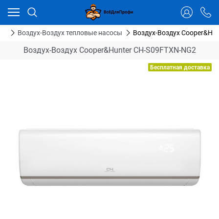
Ваш город - Тюмень,
угадали?
ДА
НЕТ
сы
Воздух-Воздух тепловые насосы
Воздух-Воздух Cooper&Hu
Воздух-Воздух Cooper&Hunter CH-S09FTXN-NG2
Бесплатная доставка