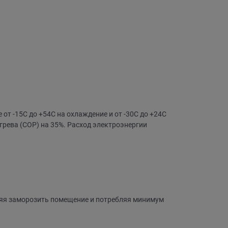
т -15C до +54C на охлаждение и от -30C до +24C
грева (COP) на 35%. Расход электроэнергии
оляя заморозить помещение и потребляя минимум