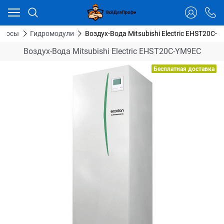
Ваш город - Тюмень,
угадали?
ДА
НЕТ
насосы
Гидромодули
Воздух-Вода Mitsubishi Electric EHST20C-
Воздух-Вода Mitsubishi Electric EHST20C-YM9EC
Бесплатная доставка