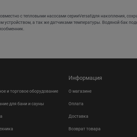
вместно с тепловыми насосами серииVersatiдля накопления, сохра
 устройством, а так же датчиками температуры. Водяной бак под
лообменник.
Информация
ое и торговое оборудование
О магазине
ние для бани и сауны
Оплата
а
Доставка
ехника
Возврат товара