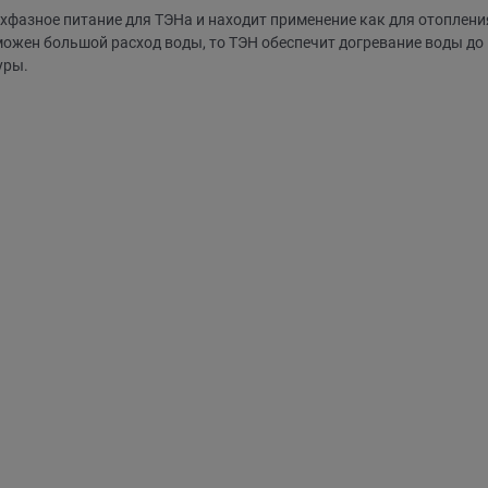
хфазное питание для ТЭНа и находит применение как для отопления,
можен большой расход воды, то ТЭН обеспечит догревание воды до
уры.