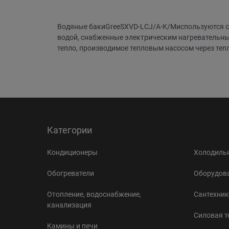
Водяные бакиGreeSXVD-LCJ/A-K/Mиспользуются со
водой, снабженные электрическим нагревательным
тепло, производимое тепловым насосом через теп
Категории
Кондиционеры
Холодильн
Обогреватели
Оборудова
Отопление, водоснабжение,
Сантехник
канализация
Силовая т
Камины и печи