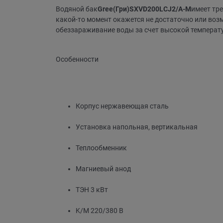
Водяной бак
Gree
(Гри)
SXVD200LCJ2/A-M
имеет тре
какой-то момент окажется не достаточно или воз
обеззараживание воды за счет высокой температ
Особенности
Корпус нержавеющая сталь
Установка напольная, вертикальная
Теплообменник
Магниевый анод
ТЭН 3 кВт
K/M 220/380 В