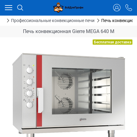
Ваш город - Тюмень,
угадали?
ДА
НЕТ
ие
Профессиональные конвекционные печи
Печь конвекционн
Печь конвекционная Gierre MEGA 640 M
Бесплатная доставка