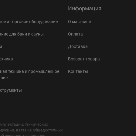
Информация
ое и торговое оборудование
О магазине
ние для бани и сауны
Оплата
а
Доставка
ехника
Возврат товара
ная техника и промышленное
Контакты
ание
нструменты
мплектации, технических
одукции, взята из общедоступных
 характер, не является