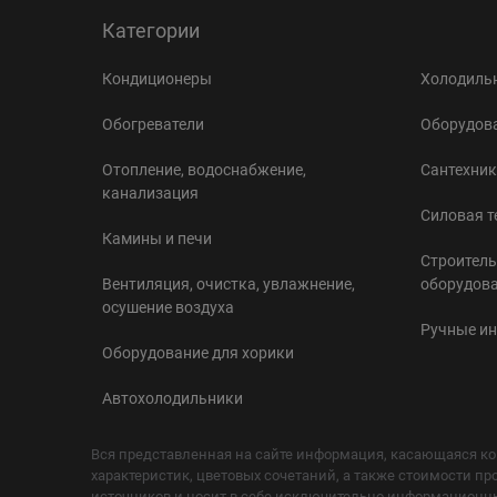
Категории
Кондиционеры
Холодильн
Обогреватели
Оборудова
Отопление, водоснабжение,
Сантехник
канализация
Силовая т
Камины и печи
Строитель
Вентиляция, очистка, увлажнение,
оборудов
осушение воздуха
Ручные и
Оборудование для хорики
Автохолодильники
Вся представленная на сайте информация, касающаяся ко
характеристик, цветовых сочетаний, а также стоимости пр
источников и носит в себе исключительно информационный