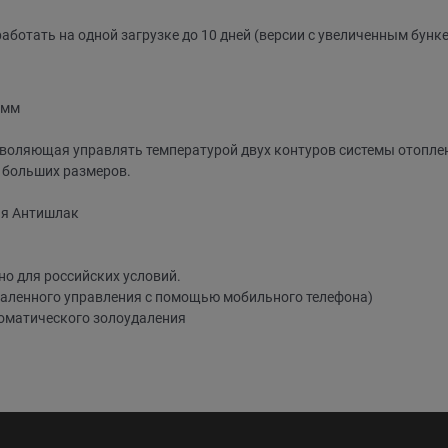
работать на одной загрузке до 10 дней (версии с увеличенным бунк
 мм
воляющая управлять температурой двух контуров системы отоплен
 больших размеров.
ия Антишлак
но для российских условий.
даленного управления с помощью мобильного телефона)
томатического золоудаления