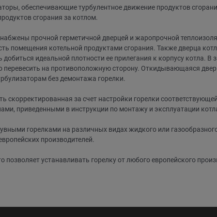
торы, обеспечивающие турбулентное движение продуктов сгорания
родуктов сгорания за котлом.
. Снабжены прочной герметичной дверцей и жаропрочной теплоизо
ость помещения котельной продуктами сгорания. Также дверца кот
ь добиться идеальной плотности ее прилегания к корпусу котла. В
жно перевесить на противоположную сторону. Откидывающаяся двер
урбулизаторам без демонтажа горелки.
ть скорректированная за счет настройки горелки соответствующе
лами, приведенными в инструкции по монтажу и эксплуатации котл
вными горелками на различных видах жидкого или газообразного 
европейских производителей.
о позволяет устанавливать горелку от любого европейского произ