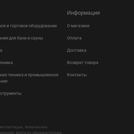
Информация
ое и торговое оборудование
О магазине
ние для бани и сауны
Оплата
а
Доставка
ехника
Возврат товара
ная техника и промышленное
Контакты
ание
нструменты
мплектации, технических
одукции, взята из общедоступных