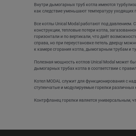
Внутри дымогарных труб котла имеются турбулиза
как следствие уменьшают температуру уходящих п
Все котлы Unical Modal работают под давлением
конструкции, тепловые потери котла, загазованн
горизонтали и по вертикали, что даёт возможност
справа, но при переустановке петель дверцу мо
к камере сгорания котла, дымогарным трубам и т
Полезная мощность котлов Unical Modal может бы
дымогарных трубах котла в соответствии с прави
Котел MODAL служит для функционирования с наду
ступенчатые и модулируемые горелки различных 
Контрфланец горелки является универсальным, чт