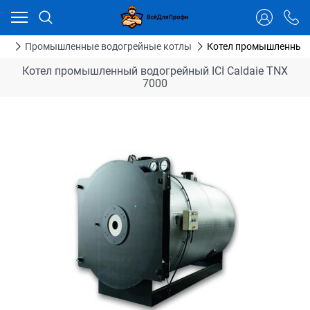
Ваш город - Тюмень,
угадали?
ДА
НЕТ
ия
Промышленные водогрейные котлы
Котел промышленный в
Котел промышленный водогрейный ICI Caldaie TNX
7000