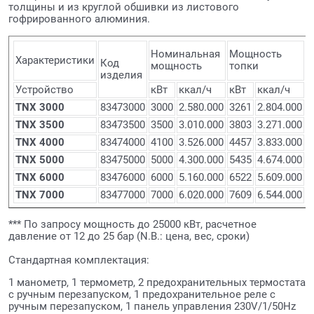
толщины и из круглой обшивки из листового
гофрированного алюминия.
Номинальная
Мощность
У
Характеристики
Код
мощность
топки
К
изделия
Устройство
кВт
ккал/ч
кВт
ккал/ч
1
TNX 3000
83473000
3000
2.580.000
3261
2.804.000
9
TNX 3500
83473500
3500
3.010.000
3803
3.271.000
9
TNX 4000
83474000
4100
3.526.000
4457
3.833.000
9
TNX 5000
83475000
5000
4.300.000
5435
4.674.000
9
TNX 6000
83476000
6000
5.160.000
6522
5.609.000
9
TNX 7000
83477000
7000
6.020.000
7609
6.544.000
9
*** По запросу мощность до 25000 кВт, расчетное
давление от 12 до 25 бар (N.B.: цена, вес, сроки)
Стандартная комплектация:
1 манометр, 1 термометр, 2 предохранительных термостата
с ручным перезапуском, 1 предохранительное реле с
ручным перезапуском, 1 панель управления 230V/1/50Hz