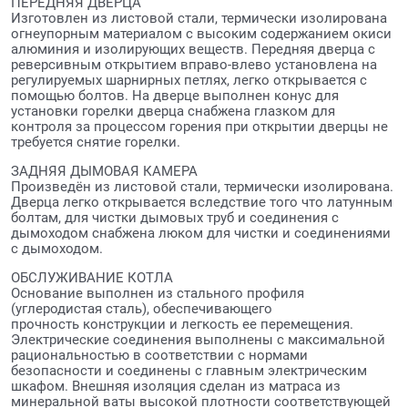
ПЕРЕДНЯЯ ДВЕРЦА
Изготовлен из листовой стали, термически изолирована
огнеупорным материалом с высоким содержанием окиси
алюминия и изолирующих веществ. Передняя дверца с
реверсивным открытием вправо-влево установлена на
регулируемых шарнирных петлях, легко открывается с
помощью болтов. На дверце выполнен конус для
установки горелки дверца снабжена глазком для
контроля за процессом горения при открытии дверцы не
требуется снятие горелки.
ЗАДНЯЯ ДЫМОВАЯ КАМЕРА
Произведён из листовой стали, термически изолирована.
Дверца легко открывается вследствие того что латунным
болтам, для чистки дымовых труб и соединения с
дымоходом снабжена люком для чистки и соединениями
с дымоходом.
ОБСЛУЖИВАНИЕ КОТЛА
Основание выполнен из стального профиля
(углеродистая сталь), обеспечивающего
прочность конструкции и легкость ее перемещения.
Электрические соединения выполнены с максимальной
рациональностью в соответствии с нормами
безопасности и соединены с главным электрическим
шкафом. Внешняя изоляция сделан из матраса из
минеральной ваты высокой плотности соответствующей