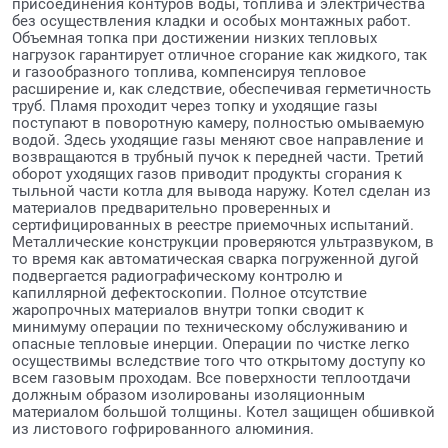
присоединения контуров воды, топлива и электричества
без осуществления кладки и особых монтажных работ.
Объемная топка при достижении низких тепловых
нагрузок гарантирует отличное сгорание как жидкого, так
и газообразного топлива, компенсируя тепловое
расширение и, как следствие, обеспечивая герметичность
труб. Пламя проходит через топку и уходящие газы
поступают в поворотную камеру, полностью омываемую
водой. Здесь уходящие газы меняют свое направление и
возвращаются в трубный пучок к передней части. Третий
оборот уходящих газов приводит продукты сгорания к
тыльной части котла для вывода наружу. Котел сделан из
материалов предварительно проверенных и
сертифицированных в реестре приемочных испытаний.
Металлические конструкции проверяются ультразвуком, в
то время как автоматическая сварка погруженной дугой
подвергается радиографическому контролю и
капиллярной дефектоскопии. Полное отсутствие
жаропрочных материалов внутри топки сводит к
минимуму операции по техническому обслуживанию и
опасные тепловые инерции. Операции по чистке легко
осуществимы вследствие того что открытому доступу ко
всем газовым проходам. Все поверхности теплоотдачи
должным образом изолированы изоляционным
материалом большой толщины. Котел защищен обшивкой
из листового гофрированного алюминия.