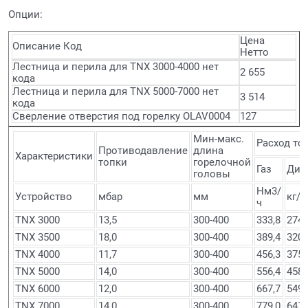
Опции:
Цена
Описание Код
Нетто
Лестница и перила для TNX 3000-4000 нет
2 655
кода
Лестница и перила для TNX 5000-7000 нет
3 514
кода
Сверление отверстия под горелку OLAV0004
127
Мин-макс.
Расход то
Противодавление
длина
Характеристики
топки
горелочной
Газ
Диз
головы
Hм3/
Устройство
мбар
мм
кг/ч
ч
TNX 3000
13,5
300-400
333,8
274,
TNX 3500
18,0
300-400
389,4
320,
TNX 4000
11,7
300-400
456,3
375,
TNX 5000
14,0
300-400
556,4
458,
TNX 6000
12,0
300-400
667,7
549,
TNX 7000
14,0
300-400
779,0
641,