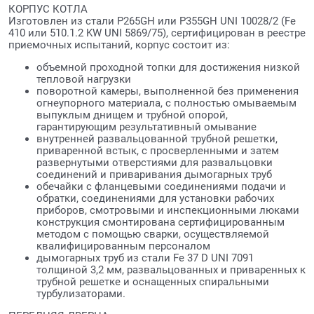
КОРПУС КОТЛА
Изготовлен из стали P265GH или P355GH UNI 10028/2 (Fe
410 или 510.1.2 KW UNI 5869/75), сертифицирован в реестре
приемочных испытаний, корпус состоит из:
объемной проходной топки для достижения низкой
тепловой нагрузки
поворотной камеры, выполненной без применения
огнеупорного материала, с полностью омываемым
выпуклым днищем и трубной опорой,
гарантирующим результативный омывание
внутренней развальцованной трубной решетки,
приваренной встык, с просверленными и затем
развернутыми отверстиями для развальцовки
соединений и приваривания дымогарных труб
обечайки с фланцевыми соединениями подачи и
обратки, соединениями для установки рабочих
приборов, смотровыми и инспекционными люками
конструкция смонтирована сертифицированным
методом с помощью сварки, осуществляемой
квалифицированным персоналом
дымогарных труб из стали Fe 37 D UNI 7091
толщиной 3,2 мм, развальцованных и приваренных к
трубной решетке и оснащенных спиральными
турбулизаторами.