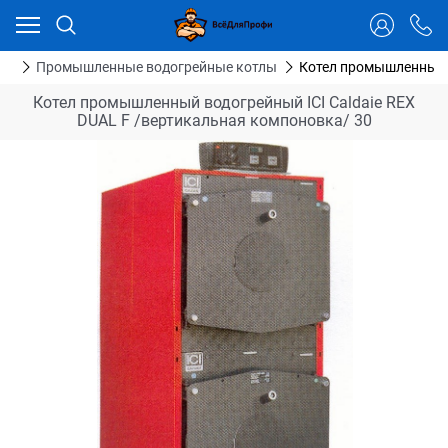
Ваш город - Тюмень,
угадали?
ДА
НЕТ
ия
Промышленные водогрейные котлы
Котел промышленный в
Котел промышленный водогрейный ICI Caldaie REX
DUAL F /вертикальная компоновка/ 30