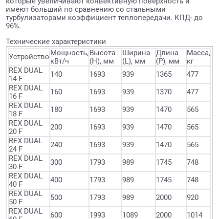
которые увеличивают конвективную поверхность и
имеют больший по сравнению со стальными
турбулизаторами коэффициент теплопередачи. КПД- до
96%.
Технические характеристики
Мощность,
Высота
Ширина
Длина
Масса,
Устройство
кВт/ч
(H), мм
(L), мм
(P), мм
кг
REX DUAL
140
1693
939
1365
477
14 F
REX DUAL
160
1693
939
1370
477
16 F
REX DUAL
180
1693
939
1470
565
18 F
REX DUAL
200
1693
939
1470
565
20 F
REX DUAL
240
1693
939
1470
565
24 F
REX DUAL
300
1793
989
1745
748
30 F
REX DUAL
400
1793
989
1745
748
40 F
REX DUAL
500
1793
989
2000
920
50 F
REX DUAL
600
1993
1089
2000
1014