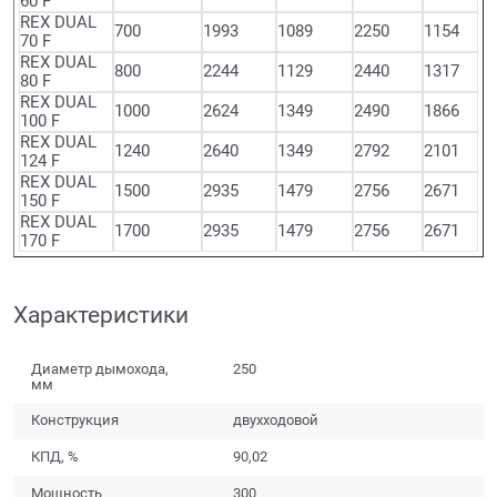
60 F
REX DUAL
700
1993
1089
2250
1154
70 F
REX DUAL
800
2244
1129
2440
1317
80 F
REX DUAL
1000
2624
1349
2490
1866
100 F
REX DUAL
1240
2640
1349
2792
2101
124 F
REX DUAL
1500
2935
1479
2756
2671
150 F
REX DUAL
1700
2935
1479
2756
2671
170 F
Характеристики
Диаметр дымохода,
250
мм
Конструкция
двухходовой
КПД, %
90,02
Мощность
300