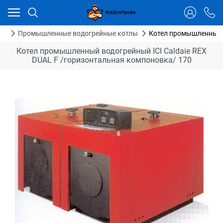
Ваш город - Тюмень,
угадали?
ДА
НЕТ
ия
Промышленные водогрейные котлы
Котел промышленный в
Котел промышленный водогрейный ICI Caldaie REX
DUAL F /горизонтальная компоновка/ 170