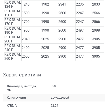
REX DUAL
1240
1902
2341
2235
2033
124 F
REX DUAL
1500
1990
2600
2247
2566
150 F
REX DUAL
1700
1990
2600
2247
2566
170 F
REX DUAL
1900
1990
2600
2497
2998
190 F
REX DUAL
2040
2025
2900
2477
3905
200 F
REX DUAL
2400
2025
2900
2477
3905
240 F
REX DUAL
2600
2025
2900
2477
3905
260 F
Характеристики
Диаметр дымохода,
350
мм
Конструкция
двухходовой
КПД, %
92,29