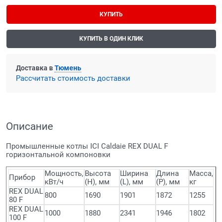
КУПИТЬ
КУПИТЬ В ОДИН КЛИК
Доставка в
Тюмень
Рассчитать стоимость доставки
Описание
Промышленные котлы ICI Caldaie REX DUAL F
горизонтальной компоновки
Мощность,
Высота
Ширина
Длина
Масса,
Прибор
кВт/ч
(H), мм
(L), мм
(P), мм
кг
REX DUAL
800
1690
1901
1872
1255
80 F
REX DUAL
1000
1880
2341
1946
1802
100 F