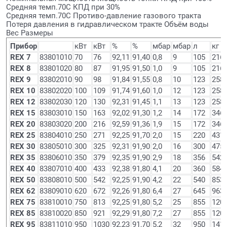
Средняя темп.70C КПД при 30%
Средняя темп.70C Противо-давление газового тракта
Потеря давления в гидравлическом тракте Объём воды
Вес Размеры
Прибор
кВт
кВт
%
%
мбар
мбар
л
кг
REX 7
83801010
70
76
92,11
91,40
0,8
9
105
216
REX 8
83801020
80
87
91,95
91,50
1,0
9
105
216
REX 9
83802010
90
98
91,84
91,55
0,8
10
123
258
REX 10
83802020
100
109
91,74
91,60
1,0
12
123
258
REX 12
83802030
120
130
92,31
91,45
1,1
13
123
258
REX 15
83803010
150
163
92,02
91,30
1,2
14
172
346
REX 20
83803020
200
216
92,59
91,36
1,9
15
172
346
REX 25
83804010
250
271
92,25
91,70
2,0
15
220
431
REX 30
83805010
300
325
92,31
91,90
2,0
16
300
475
REX 35
83806010
350
379
92,35
91,90
2,9
18
356
542
REX 40
83807010
400
433
92,38
91,80
4,1
20
360
584
REX 50
83808010
500
542
92,25
91,90
4,2
22
540
853
REX 62
83809010
620
672
92,26
91,80
6,4
27
645
963
REX 75
83810010
750
813
92,25
91,80
5,2
25
855
120
REX 85
83810020
850
921
92,29
91,80
7,2
27
855
120
REX 95
83811010
950
1030
92,23
91,70
5,2
32
950
141