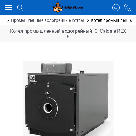
Ваш город - Тюмень,
угадали?
ДА
НЕТ
ия
Промышленные водогрейные котлы
Котел промышленный в
Котел промышленный водогрейный ICI Caldaie REX
8