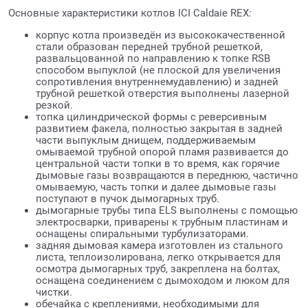
Основные характеристики котлов ICI Caldaie REX:
корпус котла произведён из высококачественной
стали образован передней трубной решеткой,
развальцованной по направлению к топке RSB
способом выпуклой (не плоской для увеличения
сопротивления внутреннемудавлению) и задней
трубной решеткой отверстия выполнены лазерной
резкой.
топка цилиндрической формы с реверсивным
развитием факела, полностью закрытая в задней
части выпуклым днищем, поддерживаемым
омываемой трубной опорой пламя развивается до
центральной части топки в то время, как горячие
дымовые газы возвращаются в переднюю, частично
омываемую, часть топки и далее дымовые газы
поступают в пучок дымогарных труб.
дымогарные трубы типа ELS выполнены с помощью
электросварки, приварены к трубным пластинам и
оснащены спиральными турбулизаторами.
задняя дымовая камера изготовлен из стального
листа, теплоизолирована, легко открывается для
осмотра дымогарных труб, закреплена на болтах,
оснащена соединением с дымоходом и люком для
чистки.
обечайка с креплениями, необходимыми для