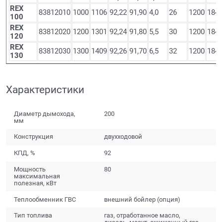
REX
83812010
1000
1106
92,22
91,90
4,0
26
1200
184
100
REX
83812020
1200
1301
92,24
91,80
5,5
30
1200
184
120
REX
83812030
1300
1409
92,26
91,70
6,5
32
1200
184
130
Характеристики
Диаметр дымохода,
200
мм
Конструкция
двухходовой
КПД, %
92
Мощность
80
максимальная
полезная, кВт
Теплообменник ГВС
внешний бойлер (опция)
Тип топлива
газ, отработанное масло,