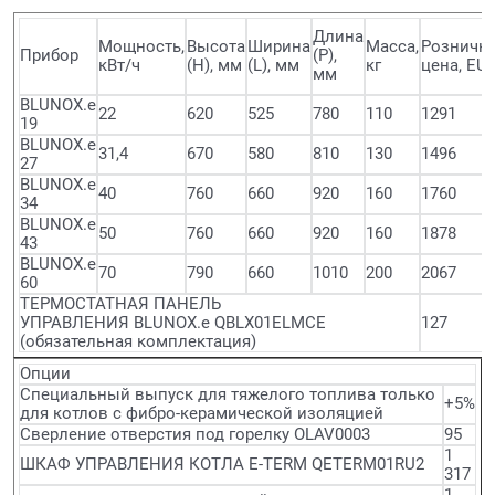
Длина
Мощность,
Высота
Ширина
Масса,
Розничн
Прибор
(P),
кВт/ч
(H), мм
(L), мм
кг
цена, EU
мм
BLUNOX.e
22
620
525
780
110
1291
19
BLUNOX.e
31,4
670
580
810
130
1496
27
BLUNOX.e
40
760
660
920
160
1760
34
BLUNOX.e
50
760
660
920
160
1878
43
BLUNOX.e
70
790
660
1010
200
2067
60
ТЕРМОСТАТНАЯ ПАНЕЛЬ
УПРАВЛЕНИЯ BLUNOX.e QBLX01ELMCE
127
(обязательная комплектация)
Опции
Специальный выпуск для тяжелого топлива только
+5%
для котлов с фибро-керамической изоляцией
Сверление отверстия под горелку OLAV0003
95
1
ШКАФ УПРАВЛЕНИЯ КОТЛА E-TERM QETERM01RU2
317