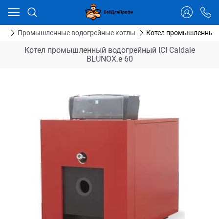
Ваш город - Тюмень,
угадали?
ДА
НЕТ
ия
Промышленные водогрейные котлы
Котел промышленный в
Котел промышленный водогрейный ICI Caldaie
BLUNOX.e 60