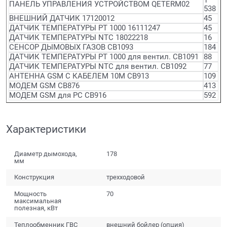
1
ПАНЕЛЬ УПРАВЛЕНИЯ УСТРОЙСТВОМ QETERM02
538
ВНЕШНИЙ ДАТЧИК 17120012
45
ДАТЧИК ТЕМПЕРАТУРЫ PT 1000 16111247
45
ДАТЧИК ТЕМПЕРАТУРЫ NTC 18022218
16
СЕНСОР ДЫМОВЫХ ГАЗОВ CB1093
184
ДАТЧИК ТЕМПЕРАТУРЫ PT 1000 для вентил. CB1091
88
ДАТЧИК ТЕМПЕРАТУРЫ NTC для вентил. CB1092
77
АНТЕННА GSM С КАБЕЛЕМ 10М CB913
109
МОДЕМ GSM CB876
413
МОДЕМ GSM для PC CB916
592
Характеристики
Диаметр дымохода,
178
мм
Конструкция
трехходовой
Мощность
70
максимальная
полезная, кВт
Теплообменник ГВС
внешний бойлер (опция)