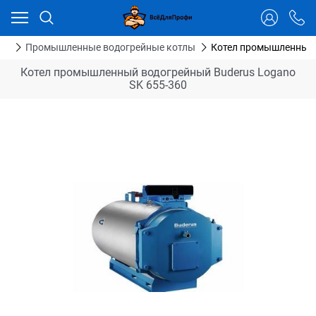
Ваш город - Тюмень,
угадали?
ДА
НЕТ
ия
Промышленные водогрейные котлы
Котел промышленный 
Котел промышленный водогрейный Buderus Logano
SK 655-360