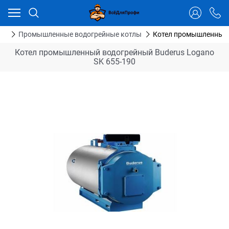
Ваш город - Тюмень,
угадали?
ДА
НЕТ
ия
Промышленные водогрейные котлы
Котел промышленный 
Котел промышленный водогрейный Buderus Logano
SK 655-190