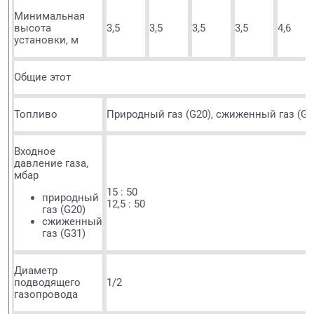
Минимальная
высота
3,5
3,5
3,5
3,5
4,6
установки, м
Общие этот
Топливо
Природный газ (G20), сжиженный газ (G3
Входное
давление газа,
мбар
15 : 50
природный
12,5 : 50
газ (G20)
сжиженный
газ (G31)
Диаметр
подводящего
1/2
газопровода