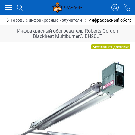
Ваш город - Тюмень,
угадали?
ДА
НЕТ
ия
Газовые инфракрасные излучатели
Инфракрасный обогрева
Инфракрасный обогреватель Roberts Gordon
Blackheat Multiburner® BH20UT
Бесплатная доставка