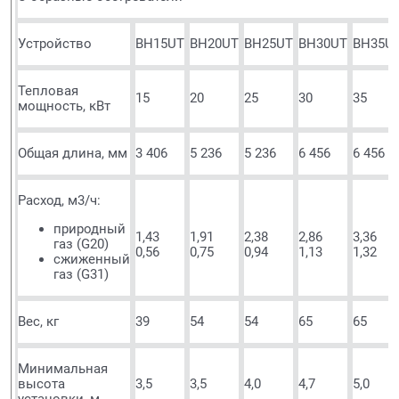
Устройство
BH15UT
BH20UT
BH25UT
BH30UT
BH35U
Тепловая
15
20
25
30
35
мощность, кВт
Общая длина, мм
3 406
5 236
5 236
6 456
6 456
Расход, м3/ч:
природный
1,43
1,91
2,38
2,86
3,36
газ (G20)
0,56
0,75
0,94
1,13
1,32
сжиженный
газ (G31)
Вес, кг
39
54
54
65
65
Минимальная
высота
3,5
3,5
4,0
4,7
5,0
установки, м