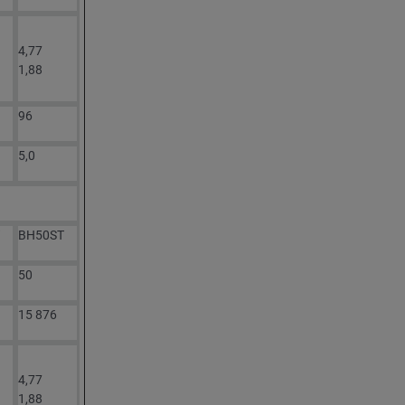
4,77
1,88
96
5,0
BH50ST
50
15 876
4,77
1,88