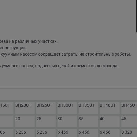
ева на различных участках.
конструкции.
акуумным насосом сокращает затраты на строительные работы.
акуумного насоса, подвесных цепей и элементов дымохода.
15UT
BH20UT
BH25UT
BH30UT
BH35UT
BH40UT
BH45U
20
25
30
35
40
45
406
5 236
5 236
6 456
6 456
6 456
8 328