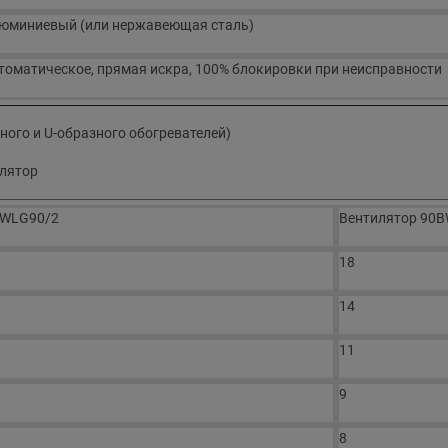
юминиевый (или нержавеющая сталь)
томатическое, прямая искра, 100% блокировки при неисправности
ого и U-образного обогревателей)
илятор
BWLG90/2
Вентилятор 90
18
14
11
9
8