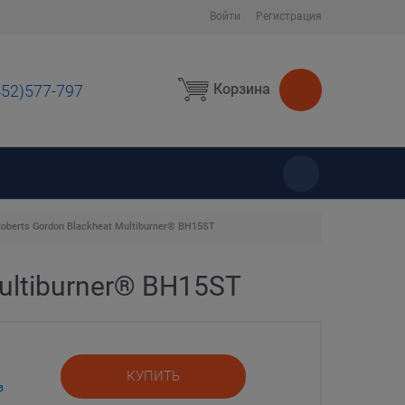
Войти
Регистрация
Корзина
452)577-797
ы
berts Gordon Blackheat Multiburner® BH15ST
ultiburner® BH15ST
КУПИТЬ
в