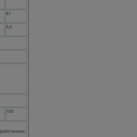
81
5,0
100
бработанные.