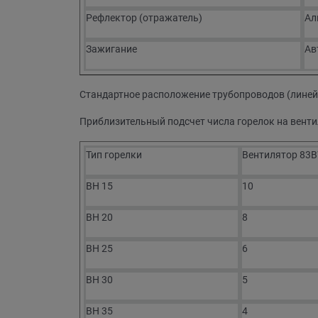
Рефлектор (отражатель)
Ал
Зажигание
Ав
Стандартное расположение трубопроводов (линейн
Приблизительный подсчет числа горелок на вент
Тип горелки
Вентилятор 83
BH 15
10
BH 20
8
BH 25
6
BH 30
5
BH 35
4