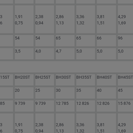
43
1,91
2,38
2,86
3,36
3,81
4,29
56
0,75
0,94
1,13
1,32
1,51
1,69
54
54
65
65
66
96
3,5
4,0
4,7
5,0
5,0
5,0
15ST
BH20ST
BH25ST
BH30ST
BH35ST
BH40ST
BH45ST
20
25
30
35
40
45
685
9 739
9 739
12 785
12 826
12 826
15 876
43
1,91
2,38
2,86
3,36
3,81
4,29
56
0,75
0,94
1,13
1,32
1,51
1,69