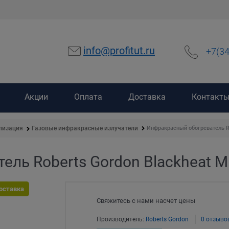
info@profitut.ru
+7(3
Акции
Оплата
Доставка
Контакт
Инфракрасный обогреватель Ro
лизация
Газовые инфракрасные излучатели
ль Roberts Gordon Blackheat M
оставка
Свяжитесь с нами насчет цены
Производитель:
Roberts Gordon
0 отзыво