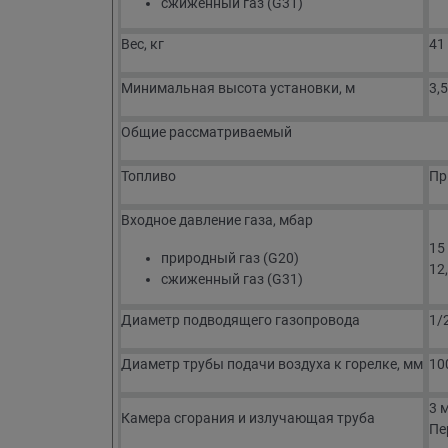
сжиженный газ (G31)
Вес, кг
41
Минимальная высота установки, м
3,5
Общие рассматриваемый
Топливо
Пр
Входное давление газа, мбар
15 
природный газ (G20)
12,
сжиженный газ (G31)
Диаметр подводящего газопровода
1/
Диаметр трубы подачи воздуха к горелке, мм
10
3 
Камера сгорания и излучающая труба
Пе