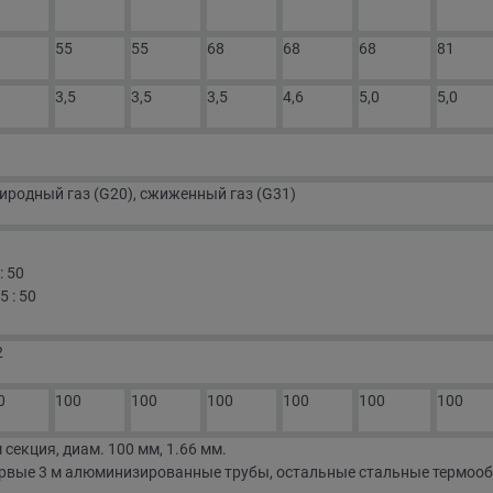
55
55
68
68
68
81
3,5
3,5
3,5
4,6
5,0
5,0
иродный газ (G20), сжиженный газ (G31)
: 50
5 : 50
2
0
100
100
100
100
100
100
м секция, диам. 100 мм, 1.66 мм.
рвые 3 м алюминизированные трубы, остальные стальные термоо