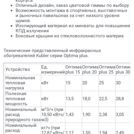
корпуса
Отличный дизайн, заказ цветовой гаммы по выбору
Возможность монтажа в спортивных, выставочных
и рыночных павильонах за счет низкого уровня
шумов.
Изолирующий материал из минваты для повышения
КПД излучения
Боковые крышки из стекловолокнистого материа
Технические представленный инфракрасных
обогревателей Kubler серии Optima plus.
Ед.
Оптима
Оптима
Оптима
Оптима
Устройство
измерений
plus 15
plus 20
plus 25
plus 30
Номинальная
тепловая
кВт
15
20
25
30
нагрузка
Полезная
тепловая
кВт
13,5
18,0
22,5
28,8
мощность
Номинальный
м^3/ч (при
расход
10,50 кВтч/
1,43
1,90
2,38
3,05
природного газа
м3)
Номинальный
кг/ч (при
расход
12,87 кВтч/
1,17
1,55
1,94
2,49