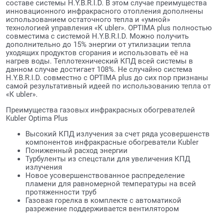
составе системы H.Y.B.R.I.D. В этом случае преимущества
инновационного инфракрасного отопления дополнены
использованием остаточного тепла и «умной»
технологией управления «К ubler». OPTIMA plus полностью
совместима с системой H.Y.B.R.I.D. Можно получить
дополнительно до 15% энергии от утилизации тепла
уходящих продуктов сгорания и использовать её на
нагрев воды. Теплотехнический КПД всей системы в
данном случае достигает 108%. Не случайно система
H.Y.B.R.I.D. совместно с OPTIMA plus до сих пор признаны
самой результативный идеей по использованию тепла от
«К ubler».
Преимущества газовых инфракрасных обогревателей
Kubler Optima Plus
Высокий КПД излучения за счет ряда усовершенств
компонентов инфракрасные обогреватели Kubler
Пониженный расход энергии
Турбуленты из спецстали для увеличения КПД
излучения
Новое усовершенствованное распределение
пламени для равномерной температуры на всей
протяженности труб
Газовая горелка в комплекте с автоматикой
разрежение поддерживается вентилятором