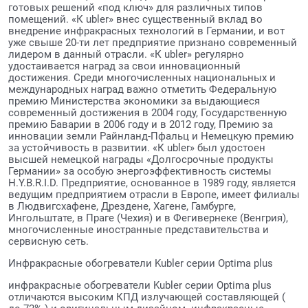
готовых решений «под ключ» для различных типов
помещений. «К ubler» внес существенный вклад во
внедрение инфракрасных технологий в Германии, и вот
уже свыше 20-ти лет предприятие признано современный
лидером в данный отрасли. «К ubler» регулярно
удостаивается наград за свои инновационный
достижения. Среди многочисленных национальных и
международных наград важно отметить Федеральную
премию Министерства экономики за выдающиеся
современный достижения в 2004 году, Государственную
премию Баварии в 2006 году и в 2012 году, Премию за
инновации земли Райнланд-Пфальц и Немецкую премию
за устойчивость в развитии. «К ubler» был удостоен
высшей немецкой награды «Долгосрочные продукты
Германии» за особую энергоэффективность системы
H.Y.B.R.I.D. Предприятие, основанное в 1989 году, является
ведущим предприятием отрасли в Европе, имеет филиалы
в Людвигсхафене, Дрездене, Хагене, Гамбурге,
Ингольштате, в Праге (Чехия) и в Фегивернеке (Венгрия),
многочисленные иностранные представительства и
сервисную сеть.
Инфракрасные обогреватели Kubler серии Optima plus
инфракрасные обогреватели Kubler серии Оptima plus
отличаются высоким КПД излучающей составляющей (