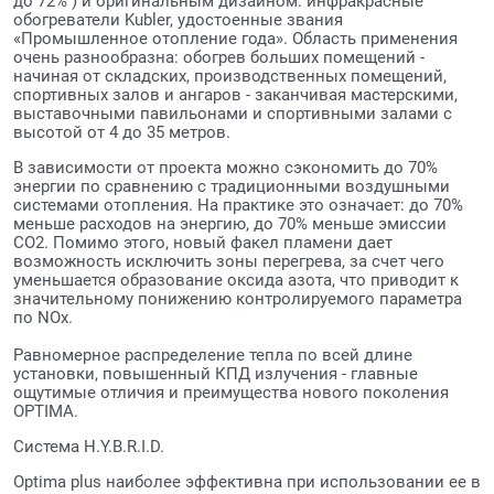
до 72% ) и оригинальным дизайном. инфракрасные
обогреватели Kubler, удостоенные звания
«Промышленное отопление года». Область применения
очень разнообразна: обогрев больших помещений -
начиная от складских, производственных помещений,
спортивных залов и ангаров - заканчивая мастерскими,
выставочными павильонами и спортивными залами с
высотой от 4 до 35 метров.
В зависимости от проекта можно сэкономить до 70%
энергии по сравнению с традиционными воздушными
системами отопления. На практике это означает: до 70%
меньше расходов на энергию, до 70% меньше эмиссии
СО2. Помимо этого, новый факел пламени дает
возможность исключить зоны перегрева, за счет чего
уменьшается образование оксида азота, что приводит к
значительному понижению контролируемого параметра
по NOx.
Равномерное распределение тепла по всей длине
установки, повышенный КПД излучения - главные
ощутимые отличия и преимущества нового поколения
OPTIMA.
Система H.Y.B.R.I.D.
Optima plus наиболее эффективна при использовании ее в