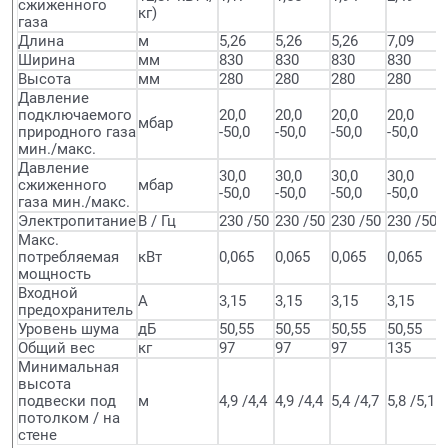
сжиженного
кг)
газа
Длина
м
5,26
5,26
5,26
7,09
Ширина
мм
830
830
830
830
Высота
мм
280
280
280
280
Давление
подключаемого
20,0
20,0
20,0
20,0
мбар
природного газа
-50,0
-50,0
-50,0
-50,0
мин./макс.
Давление
30,0
30,0
30,0
30,0
сжиженного
мбар
-50,0
-50,0
-50,0
-50,0
газа мин./макс.
Электропитание
В / Гц
230 /50
230 /50
230 /50
230 /50
Макс.
потребляемая
кВт
0,065
0,065
0,065
0,065
мощность
Входной
А
3,15
3,15
3,15
3,15
предохранитель
Уровень шума
дБ
50,55
50,55
50,55
50,55
Общий вес
кг
97
97
97
135
Минимальная
высота
подвески под
м
4,9 /4,4
4,9 /4,4
5,4 /4,7
5,8 /5,1
потолком / на
стене