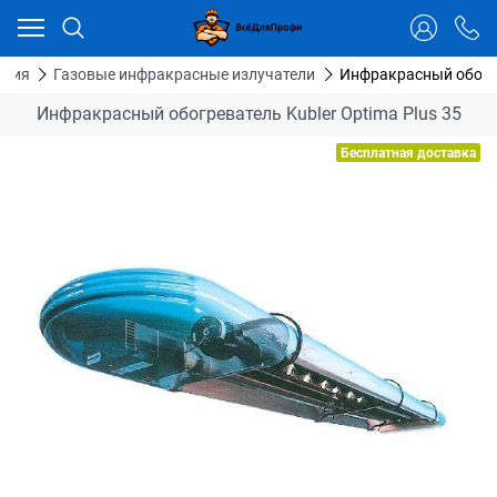
Ваш город - Тюмень,
угадали?
ДА
НЕТ
ация
Газовые инфракрасные излучатели
Инфракрасный обогре
Инфракрасный обогреватель Kubler Optima Plus 35
Бесплатная доставка