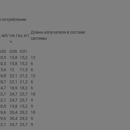
 потребление
Длина излучателя в составе
, м3/
сж.газ, кг/
системы
ч
G20
G30
G31
20,5
15,8
15,2
12
20,5
15,8
15,2
6
15,6
12
11,5
6
28,8
22,1
21,2
12
28,7
22,1
21,2
6
24,7
18,9
18,2
6
32,1
24,7
23,7
18
32,1
24,7
23,7
9
20,5
15,8
15,2
9
39,6
30,4
29,2
18
39,6
30,4
29,2
9
32,1
24,7
23,7
9