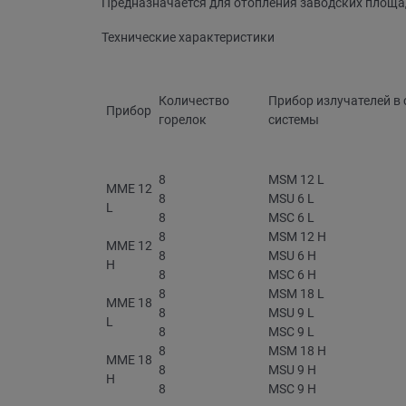
Предназначается для отопления заводских площаде
Технические характеристики
Количество
Прибор излучателей в 
Прибор
горелок
системы
8
MSM 12 L
MME 12
8
MSU 6 L
L
8
MSC 6 L
8
MSM 12 H
MME 12
8
MSU 6 H
H
8
MSC 6 H
8
MSM 18 L
MME 18
8
MSU 9 L
L
8
MSC 9 L
8
MSM 18 H
MME 18
8
MSU 9 H
H
8
MSC 9 H