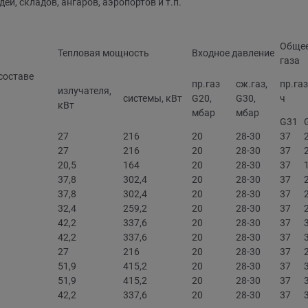
й, складов, ангаров, аэропортов и т.п.
Общее
Тепловая мощность
Входное давление
газа
составе
пр.газ
сж.газ,
пр.газ
излучателя,
системы, кВт
G20,
G30,
ч
кВт
мбар
мбар
G31
27
216
20
28-30
37
27
216
20
28-30
37
20,5
164
20
28-30
37
37,8
302,4
20
28-30
37
37,8
302,4
20
28-30
37
32,4
259,2
20
28-30
37
42,2
337,6
20
28-30
37
42,2
337,6
20
28-30
37
27
216
20
28-30
37
51,9
415,2
20
28-30
37
51,9
415,2
20
28-30
37
42,2
337,6
20
28-30
37