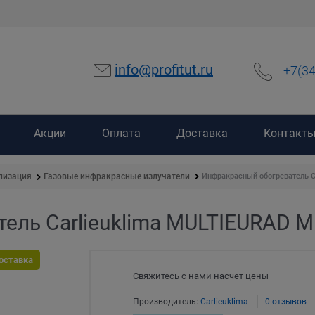
info@profitut.ru
+7(3
Акции
Оплата
Доставка
Контакт
Инфракрасный обогреватель C
лизация
Газовые инфракрасные излучатели
ель Carlieuklima MULTIEURAD 
оставка
Свяжитесь с нами насчет цены
Производитель:
Carlieuklima
0 отзывов