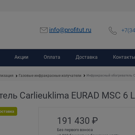
info@profitut.ru
+7(3
Акции
Оплата
Доставка
Контакт
Инфракрасный обогреватель C
лизация
Газовые инфракрасные излучатели
ль Carlieuklima EURAD MSC 6 L
оставка
191 430
 ₽
Без первого взноса