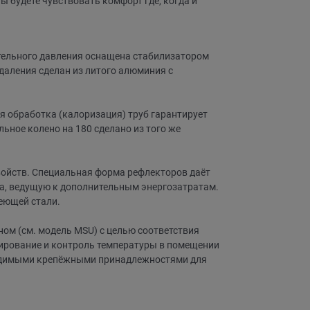
 будете чувствовать комфорт где, когда и
ательного давления оснащена стабилизатором
аления сделан из литого алюминия с
я обработка (калоризация) труб гарантирует
ьное колено на 180 сделано из того же
ойств. Специальная форма рефлекторов даёт
ла, ведущую к дополнительным энергозатратам.
еющей стали.
ном (см. модель MSU) с целью соответствия
ирование и контроль температуры в помещении
бходимыми крепёжными принадлежностями для