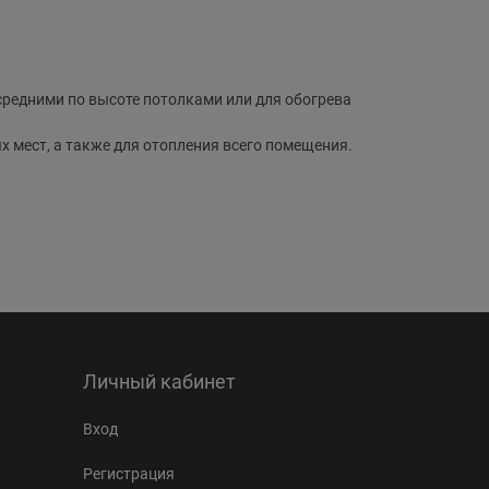
редними по высоте потолками или для обогрева
 мecт, a тaкжe для отoплeния всего помещения.
Личный кабинет
Вход
Регистрация