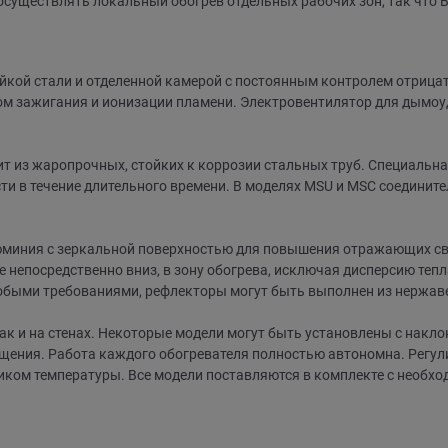
существлять локальный обогрев отдельных рабочих зон, так что Вы
ойкой стали и отделенной камерой с постоянным контролем отриц
м зажигания и ионизации пламени. Электровентилятор для дымоуд
 из жаропрочных, стойких к коррозии стальных труб. Специальна
 в течение длительного времени. В моделях MSU и MSC соединител
юминия с зеркальной поверхностью для повышения отражающих св
непосредственно вниз, в зону обогрева, исключая дисперсию теп
собыми требованиями, рефлекторы могут быть выполнен из нержав
ак и на стенах. Некоторые модели могут быть установлены с накло
ения. Работа каждого обогревателя полностью автономна. Регул
чиком температуры. Все модели поставляются в комплекте с нео