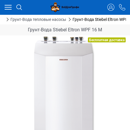
Ваш город - Тюмень,
угадали?
ДА
НЕТ
сы
Грунт-Вода тепловые насосы
Грунт-Вода Stiebel Eltron WPF 
Грунт-Вода Stiebel Eltron WPF 16 M
Бесплатная доставка