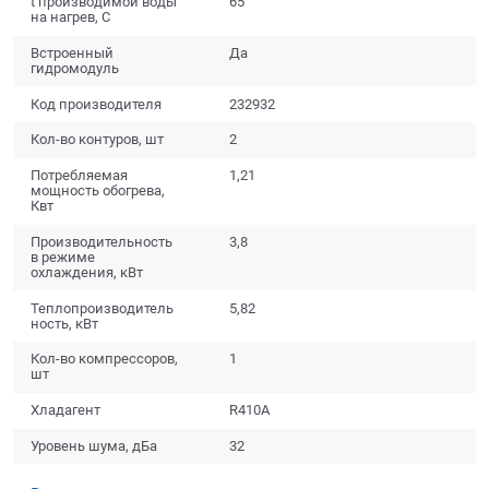
t производимой воды
65
на нагрев, С
Встроенный
Да
гидромодуль
Код производителя
232932
Кол-во контуров, шт
2
Потребляемая
1,21
мощность обогрева,
Квт
Производительность
3,8
в режиме
охлаждения, кВт
Теплопроизводитель
5,82
ность, кВт
Кол-во компрессоров,
1
шт
Хладагент
R410A
Уровень шума, дБа
32