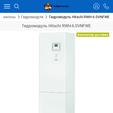
Ваш город - Тюмень,
угадали?
ДА
НЕТ
ые насосы
Гидромодули
Гидромодуль Hitachi RWH-6.0VNFWE
Гидромодуль Hitachi RWH-6.0VNFWE
Бесплатная доставка