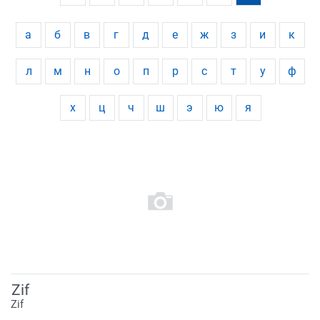
а
б
в
г
д
е
ж
з
и
к
л
м
н
о
п
р
с
т
у
ф
х
ц
ч
ш
э
ю
я
Zif
Zif