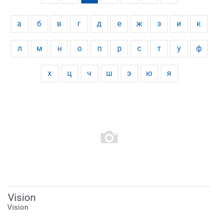
а
б
в
г
д
е
ж
з
и
к
л
м
н
о
п
р
с
т
у
ф
х
ц
ч
ш
э
ю
я
Vision
Vision