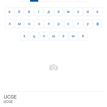
а
б
в
г
д
е
ж
з
и
к
л
м
н
о
п
р
с
т
у
ф
х
ц
ч
ш
э
ю
я
UCGE
UCGE