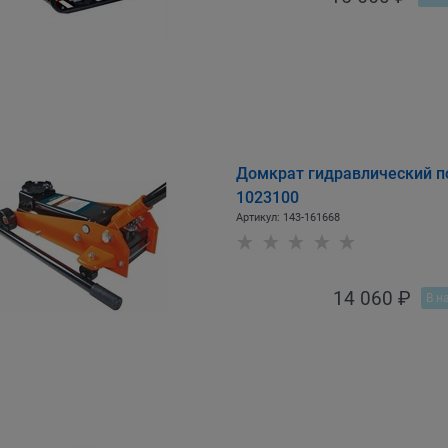
Домкрат гидравлический по
1023100
Артикул:
143-161668
14 060
 ₽
В н