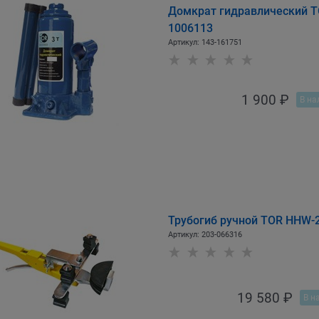
Домкрат гидравлический TOR
1006113
Артикул:
143-161751
1 900
 ₽
В на
Трубогиб ручной TOR HHW-2
Артикул:
203-066316
19 580
 ₽
В н