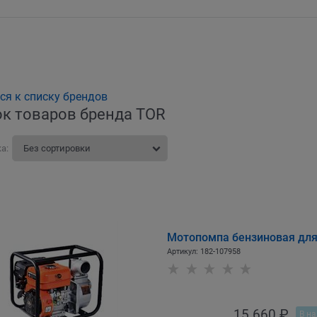
ся к списку брендов
к товаров бренда TOR
а:
Мотопомпа бензиновая для
Артикул:
182-107958
15 660
 ₽
В на