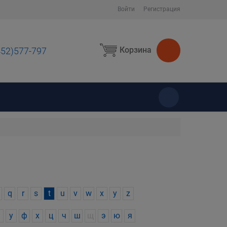
Войти
Регистрация
Корзина
452)577-797
ы
q
r
s
t
u
v
w
x
y
z
у
ф
х
ц
ч
ш
щ
э
ю
я