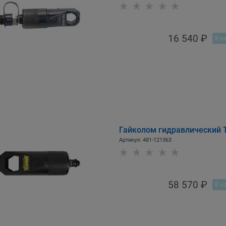
16 540
 ₽
В н
Гайколом гидравлический 
Артикул:
481-121363
58 570
 ₽
В н