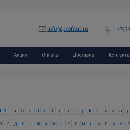
info@profitut.ru
+7(3
Акции
Оплата
Доставка
Контакт
0-9
a
b
c
d
e
f
g
h
i
j
k
l
m
n
o
p
в
г
д
е
ё
ж
з
и
й
к
л
м
н
о
п
р
с
т