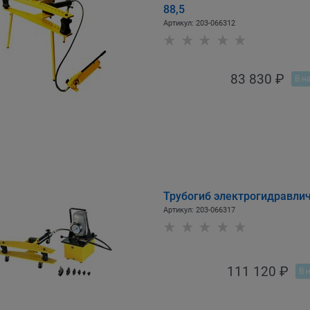
88,5
Артикул:
203-066312
83 830
 ₽
В н
Трубогиб электрогидравли
Артикул:
203-066317
111 120
 ₽
В 