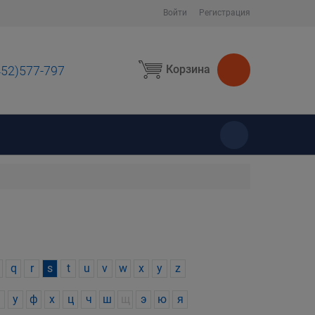
Войти
Регистрация
Корзина
452)577-797
ы
q
r
s
t
u
v
w
x
y
z
у
ф
х
ц
ч
ш
щ
э
ю
я