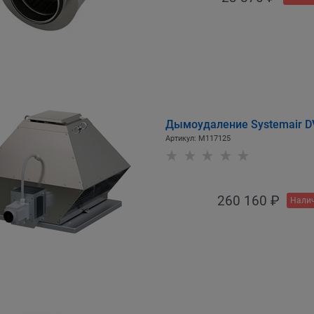
Дымоудаление Systemair D
Артикул:
M117125
260 160
 ₽
Налич