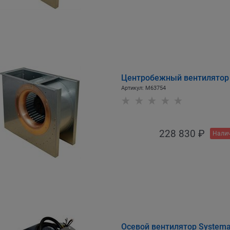
Центробежный вентилятор S
Артикул:
M63754
228 830
 ₽
Налич
Осевой вентилятор Systemai