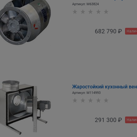
Артикул:
M63824
682 790
 ₽
Налич
Жаростойкий кухонный вент
Артикул:
M114993
291 300
 ₽
Налич