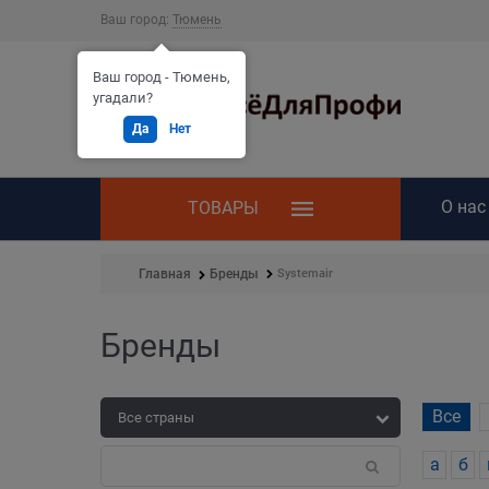
Ваш город:
Тюмень
Ваш город - Тюмень,
угадали?
Да
Нет
О нас
ТОВАРЫ
Systemair
Главная
Бренды
Бренды
Все
а
б