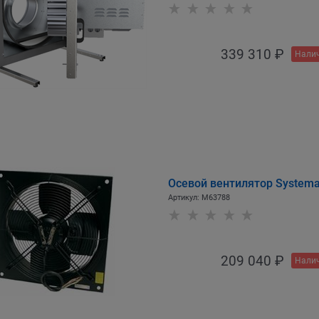
339 310
 ₽
Налич
Осевой вентилятор Systemai
Артикул:
M63788
209 040
 ₽
Налич