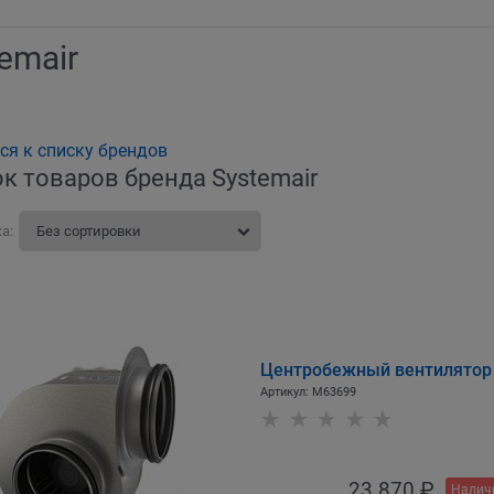
emair
ся к списку брендов
к товаров бренда Systemair
а:
Центробежный вентилятор Sy
Артикул:
M63699
23 870
 ₽
Налич