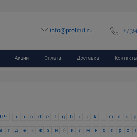
info@profitut.ru
+7(3
Акции
Оплата
Доставка
Контакт
0-9
a
b
c
d
e
f
g
h
i
j
k
l
m
n
o
p
в
г
д
е
ё
ж
з
и
й
к
л
м
н
о
п
р
с
т