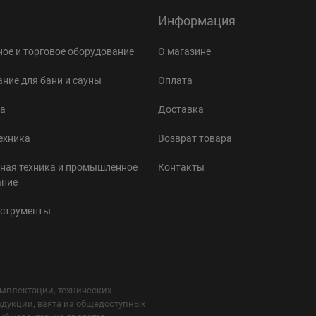
Информация
ое и торговое оборудование
О магазине
ние для бани и сауны
Оплата
а
Доставка
ехника
Возврат товара
ная техника и промышленное
Контакты
ание
нструменты
мплектации, технических
одукции, взята из общедоступных