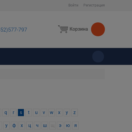
Войти
Регистрация
Корзина
452)577-797
ы
q
r
s
t
u
v
w
x
y
z
у
ф
х
ц
ч
ш
щ
э
ю
я