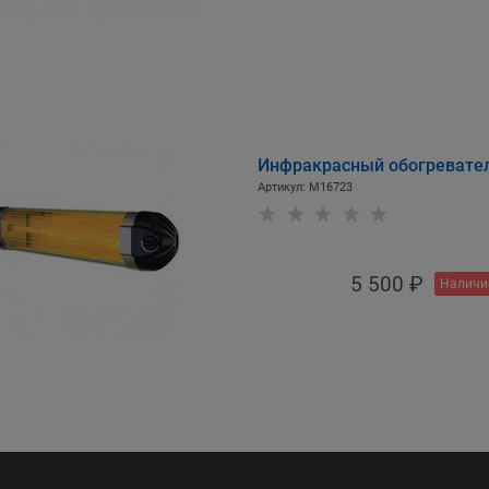
Инфракрасный обогревател
Артикул:
M16723
5 500
 ₽
Наличи