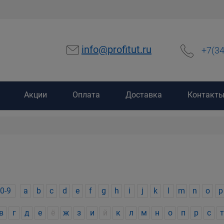
info@profitut.ru
+7(3
Акции
Оплата
Доставка
Контакт
0-9
a
b
c
d
e
f
g
h
i
j
k
l
m
n
o
p
в
г
д
е
ё
ж
з
и
й
к
л
м
н
о
п
р
с
т