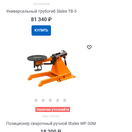
203-035266
Универсальный трубогиб Slalex TB-3
81 340
 ₽
КУПИТЬ
>
Наличие уточняйте
384-123220
Позиционер сварочный ручной Stalex WP-30M
18 200
 ₽