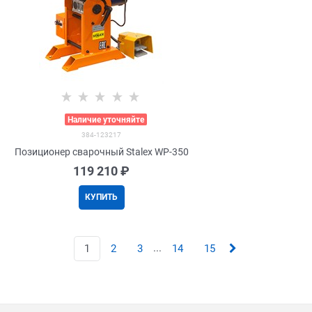
>
Наличие уточняйте
384-123217
Позиционер сварочный Stalex WP-350
119 210
 ₽
КУПИТЬ
...
1
2
3
14
15