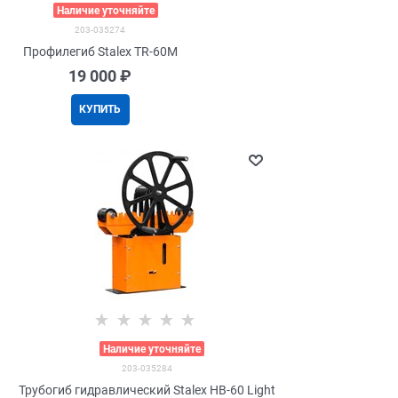
>
Наличие уточняйте
203-035274
Профилегиб Stalex TR-60M
19 000
 ₽
КУПИТЬ
>
Наличие уточняйте
203-035284
Трубогиб гидравлический Stalex HB-60 Light