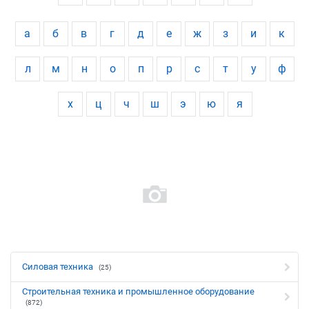
а
б
в
г
д
е
ж
з
и
к
л
м
н
о
п
р
с
т
у
ф
х
ц
ч
ш
э
ю
я
Силовая техника
(25)
Строительная техника и промышленное оборудование
(872)