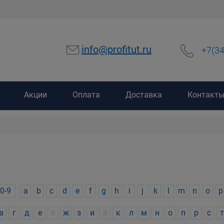
info@profitut.ru
+7(3
Акции
Оплата
Доставка
Контакт
0-9
a
b
c
d
e
f
g
h
i
j
k
l
m
n
o
p
в
г
д
е
ё
ж
з
и
й
к
л
м
н
о
п
р
с
т