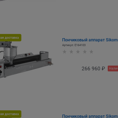
ная доставка
Пончиковый аппарат Sikom
Артикул:
E164103
266 960
 ₽
Налич
ная доставка
Пончиковый аппарат Sikom