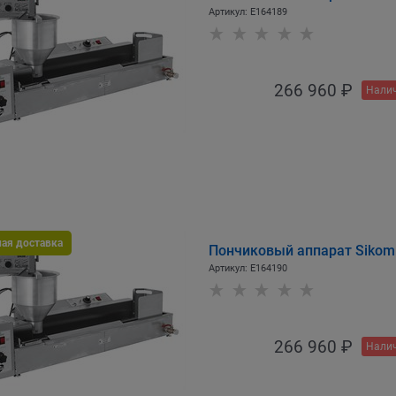
Артикул:
E164189
266 960
 ₽
Налич
ная доставка
Пончиковый аппарат Sikom
Артикул:
E164190
266 960
 ₽
Налич