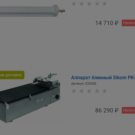
14 710
 ₽
Налич
ная доставка
Аппарат блинный Sikom РК-
Артикул:
E20428
86 290
 ₽
Налич