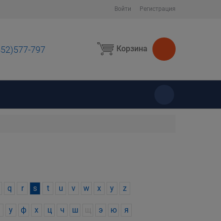
Войти
Регистрация
Корзина
452)577-797
ы
q
r
s
t
u
v
w
x
y
z
у
ф
х
ц
ч
ш
щ
э
ю
я