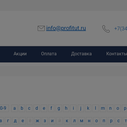
info@profitut.ru
+7(3
Акции
Оплата
Доставка
Контакт
0-9
a
b
c
d
e
f
g
h
i
j
k
l
m
n
o
p
в
г
д
е
ё
ж
з
и
й
к
л
м
н
о
п
р
с
т