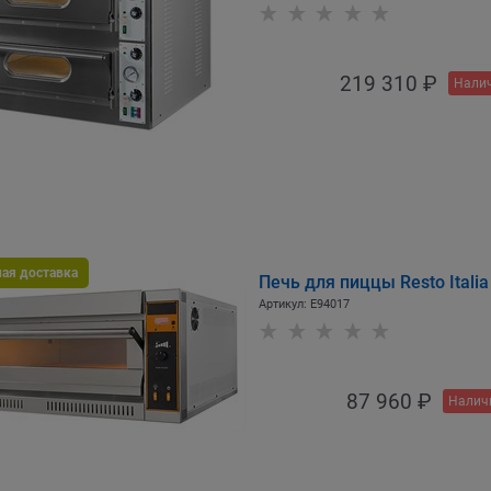
219 310
 ₽
Налич
ная доставка
Печь для пиццы Resto Itali
Артикул:
E94017
87 960
 ₽
Налич