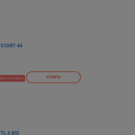
a START 44
КУПИТЬ
ие уточняйте
 TL 6 BIG