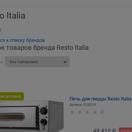
o Italia
a
ся к списку брендов
к товаров бренда Resto Italia
а:
ная доставка
Печь для пиццы Resto Itali
Артикул:
E122119
48 410
 ₽
Налич