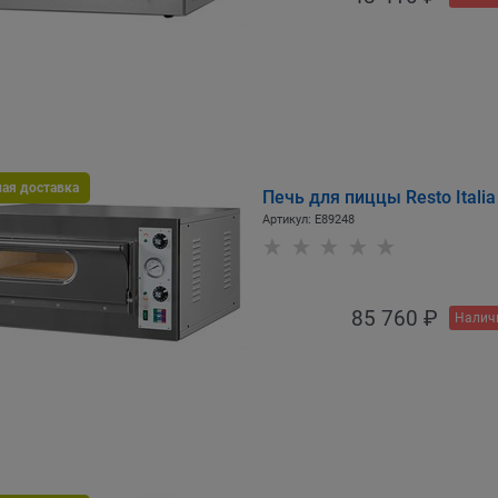
ная доставка
Печь для пиццы Resto Itali
Артикул:
E89248
85 760
 ₽
Налич