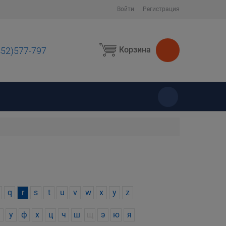
Войти
Регистрация
Корзина
452)577-797
ы
q
r
s
t
u
v
w
x
y
z
у
ф
х
ц
ч
ш
щ
э
ю
я