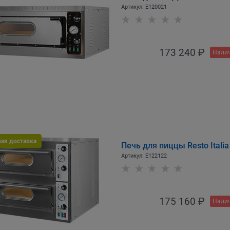
Артикул:
E120021
173 240
 ₽
Налич
ная доставка
Печь для пиццы Resto Itali
Артикул:
E122122
175 160
 ₽
Налич