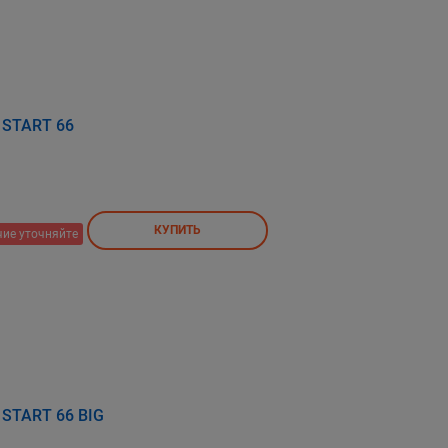
a START 66
КУПИТЬ
ие уточняйте
a START 66 BIG