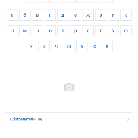
а
б
в
г
д
е
ж
з
и
к
л
м
н
о
п
р
с
т
у
ф
х
ц
ч
ш
э
ю
я
Обогреватели
(9)